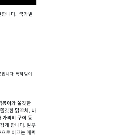
결합니다. 국가별
곳입니다. 특히 밤이
떡볶이
와 쫄깃한
 쫄깃한
닭꼬치
, 바
나
가리비 구이
등
겁게 합니다. 일부
동으로 이끄는 매력