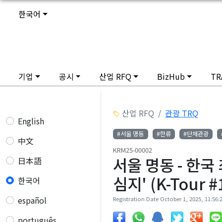
한국어
기업
공시
산업 RFQ
BizHub
TR
산업 RFQ
관광 TRQ
English
#서울 명동
#한류
#단체관광
中文
KRM25-00002
서울 명동 - 한국
日本語
심지' (K-Tour #
한국어
español
Registration Date October 1, 2025, 11:56:2
português