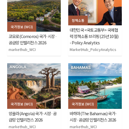
정책소통
국가정보 (WCI)
대한민국 <국토교통부> 국제협
코모로(Comoros) 국가·시장·
력 정책소통 브리핑 (25년 10월)
공급망 인텔리전스 2026
- Policy Analytics
markethub_WCI
MarketHub_PolicyAnalytics
국가정보 (WCI)
국가정보 (WCI)
앙골라(Angola) 국가·시장·공
바하마(The Bahamas) 국가·
급망 인텔리전스 2026
시장·공급망 인텔리전스 2026
markethub_WCI
markethub_WCI