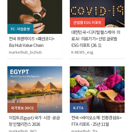
산업별 ESG 리포트
FC·사업운영
대한민국 <디지털 헬스케어·의
한국 프랜차이즈 <패션코디>
료 AI·의료기기> 산업 글로벌
BizHub Value Chain
ESG 리포트 (26. 1)
markethub_bizhub
K-NEWS_esg
국가정보 (WCI)
K-FTA
이집트(Egypt) 국가·시장·공급
한국 <바이오소재·친환경섬유>
망 인텔리전스 2026
FTA 리포트 - 25년 11월
markethub_WCI
markethub_fta