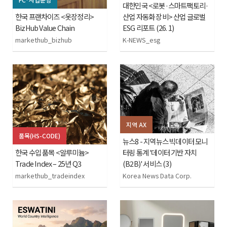
대한민국 <로봇·스마트팩토리·
한국 프랜차이즈 <옷장정리>
산업 자동화 장비> 산업 글로벌
BizHub Value Chain
ESG 리포트 (26. 1)
markethub_bizhub
K-NEWS_esg
지역 AX
품목(HS-CODE)
뉴스8 - 지역뉴스 빅데이터 모니
한국 수입 품목 <알루미늄>
터링 통계 '데이터 기반 자치
Trade Index – 25년 Q3
(B2B)' 서비스 (3)
markethub_tradeindex
Korea News Data Corp.