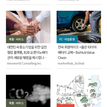
제품·서비스
FC·사업운영
대한민국 중소기업을 위한 실전
한국 프랜차이즈 <출장 타이어·
협업 플랫폼, B2B 오픈이노베이
배터리 교체> BizHub Value
션의 새로운 해법을 제시합니다 -
Chain
시너스파크 경영자문 협업지원
Innoworld Consulting Inc.
markethub_bizhub
단, 생존을 넘어, 연결로 성장합니
다.
제품·서비스