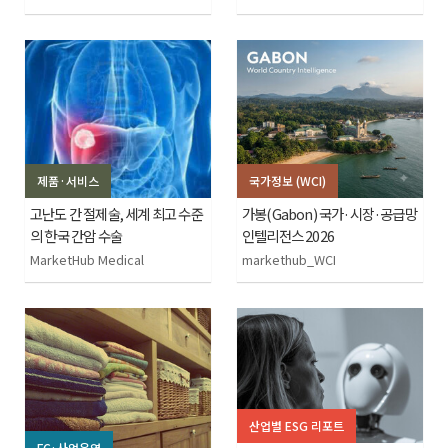
제품·서비스
국가정보 (WCI)
고난도 간 절제술, 세계 최고 수준
가봉(Gabon) 국가·시장·공급망
의 한국 간암 수술
인텔리전스 2026
MarketHub Medical
markethub_WCI
산업별 ESG 리포트
FC·사업운영