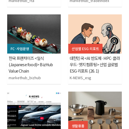
markethub_fta
markethub_tradeindex
FC·사업운영
산업별 ESG 리포트
한국 프랜차이즈 <일식
대한민국 <AI 반도체·HPC·클라
(Japanese food)> BizHub
우드·엣지 컴퓨팅> 산업 글로벌
Value Chain
ESG 리포트 (26. 1)
markethub_bizhub
K-NEWS_esg
생활용품