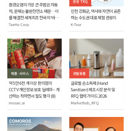
관광 TRQ
환경오염의 가장 큰 주범은 자동
차, 문제는 불완전연소 때문…이
인천 강화군, 역사와 자연이 공존
를 해결한 세계최초 한국의 ‘바이
하는 수도권 대표 체험 관광지
오 세라믹 바’ – 에어로 88
TaeHo Corp.
K-Tour
제품·서비스
생활용품
약 5만 6천 개 이상 편의점의
글로벌 손소독제(Hand
CCTV 개인정보 보호 딜레마 – 계
Sanitizer) 제조시장 분석 및
산하는 척하면서 절도 행각 (8)
RFQ 협력 가이드 2026
mosaic.ai
Markethub_RFQ