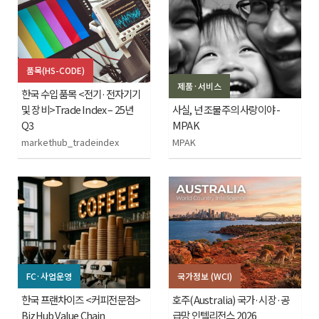
품목(HS-CODE)
제품·서비스
한국 수입 품목 <전기·전자기기
및 장비>Trade Index – 25년
사실, 넌 조물주의 사랑이야 -
Q3
MPAK
markethub_tradeindex
MPAK
FC·사업운영
국가정보 (WCI)
한국 프랜차이즈 <커피전문점>
호주(Australia) 국가·시장·공
BizHub Value Chain
급망 인텔리전스 2026