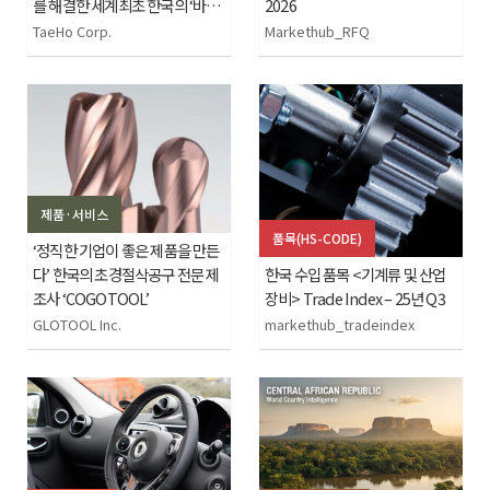
를 해결한 세계최초 한국의 ‘바이
2026
오 세라믹 바’ – 에어로 88
TaeHo Corp.
Markethub_RFQ
제품·서비스
품목(HS-CODE)
‘정직한 기업이 좋은 제품을 만든
다’ 한국의 초경절삭공구 전문 제
한국 수입 품목 <기계류 및 산업
조사 ‘COGOTOOL’
장비> Trade Index – 25년 Q3
GLOTOOL Inc.
markethub_tradeindex