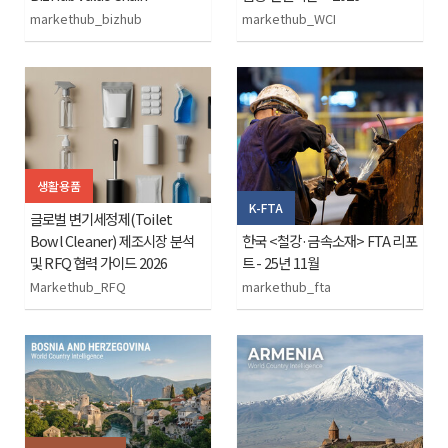
markethub_bizhub
markethub_WCI
생활용품
K-FTA
글로벌 변기세정제(Toilet
Bowl Cleaner) 제조시장 분석
한국 <철강·금속소재> FTA 리포
및 RFQ 협력 가이드 2026
트 - 25년 11월
Markethub_RFQ
markethub_fta