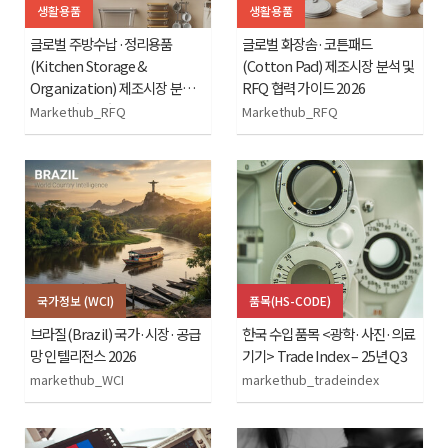
생활용품
생활용품
글로벌 주방수납·정리용품
글로벌 화장솜·코튼패드
(Kitchen Storage &
(Cotton Pad) 제조시장 분석 및
Organization) 제조시장 분석
RFQ 협력 가이드 2026
및 RFQ 협력 가이드 2026
Markethub_RFQ
Markethub_RFQ
국가정보 (WCI)
품목(HS-CODE)
브라질(Brazil) 국가·시장·공급
한국 수입 품목 <광학·사진·의료
망 인텔리전스 2026
기기> Trade Index – 25년 Q3
markethub_WCI
markethub_tradeindex