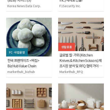
Korea News Data Corp.
F1Security Inc.
생활용품
FC·사업운영
글로벌 칼·가위(Kitchen
한국 프랜차이즈 <떡집>
Knives & Kitchen Scissors) 제
BizHub Value Chain
조시장 분석 및 RFQ 협력 가이드
2026
markethub_bizhub
Markethub_RFQ