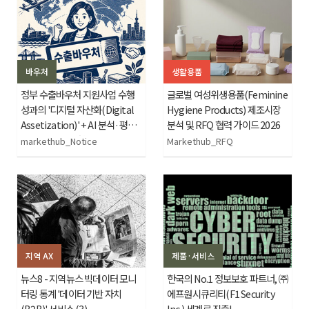
바우처
생활용품
정부 수출바우처 지원사업 수행
글로벌 여성위생용품(Feminine
성과의 '디지털 자산화(Digital
Hygiene Products) 제조시장
Assetization)' + AI 분석·평가
분석 및 RFQ 협력 가이드 2026
및 글로벌 B2B 협력 프로그램
markethub_Notice
Markethub_RFQ
지역 AX
제품·서비스
뉴스8 - 지역뉴스 빅데이터 모니
한국의 No.1 정보보호 파트너, ㈜
터링 통계 '데이터 기반 자치
에프원시큐리티(F1 Security
(B2B)' 서비스 (3)
Inc.) 세계로 진출!