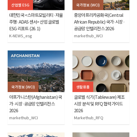
산업별 ESG
국가정보 (WCI)
대한민국 <스마트모빌리티·자율
중앙아프리카공화국(Central
주행·ADAS 센서> 산업 글로벌
African Republic) 국가·시장·
ESG 리포트 (26. 1)
공급망 인텔리전스 2026
K-NEWS_esg
markethub_WCI
국가정보 (WCI)
생활용품
아프가니스탄(Afghanistan) 국
글로벌 식기(Tableware) 제조
가·시장·공급망 인텔리전스
시장 분석 및 RFQ 협력 가이드
2026
2026
markethub_WCI
Markethub_RFQ