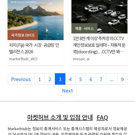
제품·서비스
국가정보 (WCI)
1만 8천 개 이상 주차장의 CCTV
피지(Fiji) 국가·시장·공급망 인
개인정보보호 딜레마 – 자동차 문
텔리전스 2026
콕(door ding)…CCTV만 봐도
범죄?! (9)
markethub_WCI
mosaic.ai
Previous
1
2
3
4
5
6
7
...
9
Next
마켓허브 소개 및 입점 안내
FAQ
MarketHub는 정보의 중개서비스 또는 중개시스템의 제공자로서 정보제공
의 당사자가 아니며 정보의 내용, 지적재산권 등과 관련된 의무와 책임은 각