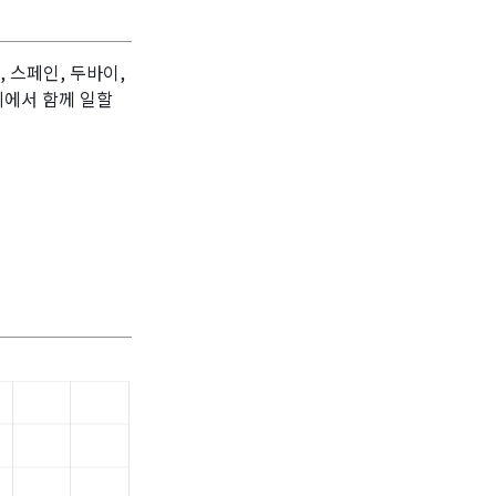
주, 스페인, 두바이,
지에서 함께 일할
열전사 스티커,열전사필름 생산,열전사지 제작,의류 용 전사 필름,스탈