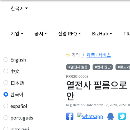
한국어
기업
공시
산업 RFQ
BizHub
TR
기업
제품·서비스
English
#열전사 필름
#반사 원단
#로고 
中文
KRR20-00003
열전사 필름으로 
日本語
안
한국어
español
Registration Date March 12, 2020, 20:51:10
português
русский