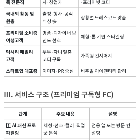
득 전문직
사·창업가
·프라이빗 코디
국내외 활동 임
출장·행사·공식
상황별 드레스코드 맞춤
원층
석상 多
프리미엄 소비층
명품·디자이너 브
체형·톤 기반 스타일링
여성고객
랜드 선호
럭셔리 패밀리
부부·자녀 맞춤
가족형 컨시어지
고객
코디 구독
스타트업 대표층
이미지·PR 중심
비주얼 아이덴티티 관리
Ⅲ. 서비스 구조 (프리미엄 구독형 FC)
단계
주요 내용
설명
1️⃣
AI 패션 프로
체형·선호·컬러·직업
전용 앱 또는 방문 컨
파일링
군 분석
설팅