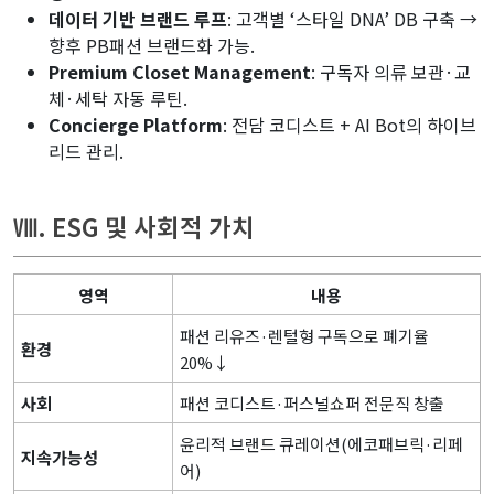
데이터 기반 브랜드 루프
: 고객별 ‘스타일 DNA’ DB 구축 →
향후 PB패션 브랜드화 가능.
Premium Closet Management
: 구독자 의류 보관·교
체·세탁 자동 루틴.
Concierge Platform
: 전담 코디스트 + AI Bot의 하이브
리드 관리.
Ⅷ. ESG 및 사회적 가치
영역
내용
패션 리유즈·렌털형 구독으로 폐기율
환경
20%↓
사회
패션 코디스트·퍼스널쇼퍼 전문직 창출
윤리적 브랜드 큐레이션(에코패브릭·리페
지속가능성
어)