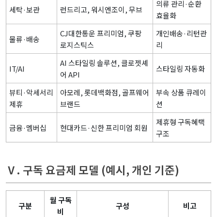
의류 관리·순환
세탁·보관
런드리고, 워시엔조이, 무브
효율화
CJ대한통운 프리미엄, 쿠팡
개인배송·리턴관
물류·배송
로지스틱스
리
AI 스타일링 솔루션, 클로젯셰
IT/AI
스타일링 자동화
어 API
뷰티·악세서리
아모레, 롯데백화점, 골프웨어
부속 상품 큐레이
제휴
브랜드
션
제휴형 구독혜택
금융·멤버십
현대카드·신한 프리미엄 회원
구조
Ⅴ. 구독 요금제 모델 (예시, 개인 기준)
월 구독
구분
구성
비고
비