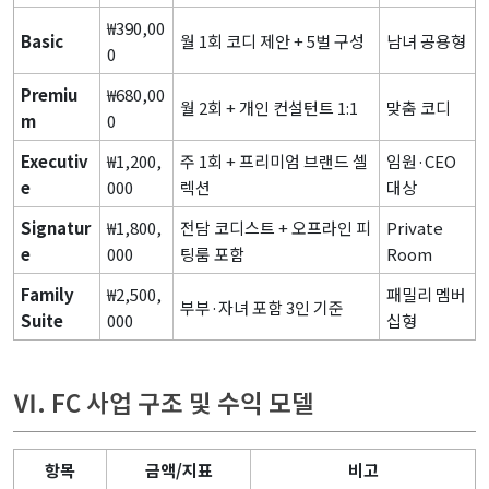
₩390,00
Basic
월 1회 코디 제안 + 5벌 구성
남녀 공용형
0
Premiu
₩680,00
월 2회 + 개인 컨설턴트 1:1
맞춤 코디
m
0
Executiv
₩1,200,
주 1회 + 프리미엄 브랜드 셀
임원·CEO
e
000
렉션
대상
Signatur
₩1,800,
전담 코디스트 + 오프라인 피
Private
e
000
팅룸 포함
Room
Family
₩2,500,
패밀리 멤버
부부·자녀 포함 3인 기준
Suite
000
십형
Ⅵ. FC 사업 구조 및 수익 모델
항목
금액/지표
비고