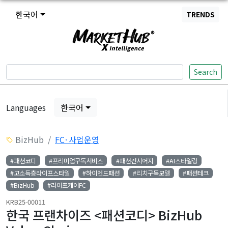
한국어
TRENDS
Search
Languages
한국어
BizHub
FC·사업운영
#패션코디
#프리미엄구독서비스
#패션컨시어지
#AI스타일링
#고소득층라이프스타일
#하이엔드패션
#리치구독모델
#패션테크
#BizHub
#라이프케어FC
KRB25-00011
한국 프랜차이즈 <패션코디> BizHub