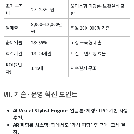
초기 투자
오피스형 피팅룸·보관설비 포
2.5~3.5억 원
비
함
8,000~12,000만
월매출
회원 200~300명 기준
원
순이익률
28~35%
고정 구독형 매출
회수기간
18~24개월
브랜드 연계형 효율
ROI(2년
1.45배
지속결제 구조
차)
Ⅶ. 기술·운영 혁신 포인트
AI Visual Stylist Engine
: 얼굴톤·체형·TPO 기반 자동
추천.
AR 피팅룸 시스템
: 집에서도 ‘가상 피팅’ 후 구매·교체 결
정.