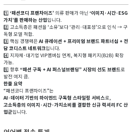
1️⃣
‘패션코디 프랜차이즈’
의류 판매가 아닌
‘이미지·시간·ESG
가치’를 판매하는 산업
입니다.
2️⃣ 고소득층은 패션을 ‘소유’보다 ‘관리·대표성’으로 인식 → 구
독형 모델 적합.
3️⃣ 핵심 경쟁력은
AI 큐레이션 + 프리미엄 브랜드 파트너십 + 전
담 코디스트 네트워크
입니다.
4️⃣ 지자체·대기업 VIP멤버십 연계, 복지형 패키지(B2B) 확장
가능.
5️⃣ 향후
“패션 구독 + AI 퍼스널브랜딩” 시장의 선도 브랜드
로
발전 여지 큼.
한줄 요약
“패션코디 프랜차이즈”는
AI·데이터 기반의 하이엔드 구독형 스타일링 서비스
로,
고소득층의 이미지·시간·가치소비를 결합한 신규 럭셔리 FC 산
업군
입니다.
related keywords :
언어별 접속 통계