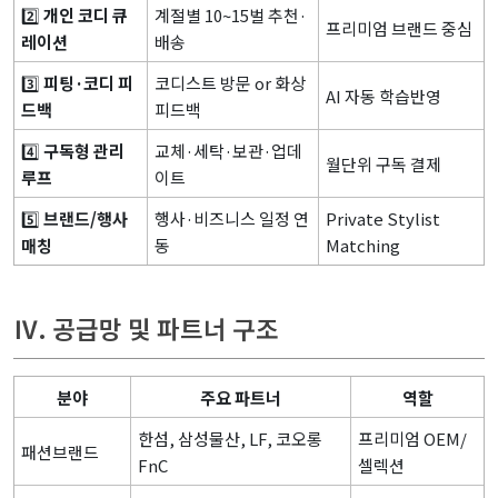
2️⃣
개인 코디 큐
계절별 10~15벌 추천·
프리미엄 브랜드 중심
레이션
배송
3️⃣
피팅·코디 피
코디스트 방문 or 화상
AI 자동 학습반영
드백
피드백
4️⃣
구독형 관리
교체·세탁·보관·업데
월단위 구독 결제
루프
이트
5️⃣
브랜드/행사
행사·비즈니스 일정 연
Private Stylist
매칭
동
Matching
Ⅳ. 공급망 및 파트너 구조
분야
주요 파트너
역할
한섬, 삼성물산, LF, 코오롱
프리미엄 OEM/
패션브랜드
FnC
셀렉션