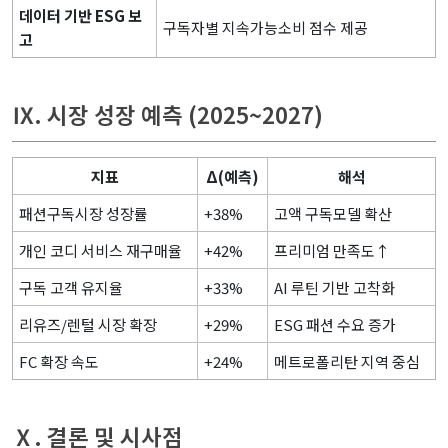
데이터 기반 ESG 보
구독자별 지속가능소비 점수 제공
고
Ⅸ. 시장 성장 예측 (2025~2027)
지표
Δ(예측)
해석
패션구독시장 성장률
+38%
고액 구독모델 확산
개인 코디 서비스 재구매율
+42%
프리미엄 만족도↑
구독 고객 유지율
+33%
AI 루틴 기반 고착화
리유즈/렌털 시장 확장
+29%
ESG 패션 수요 증가
FC 확장 속도
+24%
메트로폴리탄 지역 중심
Ⅹ. 결론 및 시사점