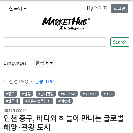
My 페이지
한국어
로그인
Search
Languages
한국어
산업 RFQ
관광 TRQ
#중구
#한류
#단체관광
#K-Food
#K-POP
#BTS
#한국어
#자유여행객(FIT)
#여행사
KRS25-00012
인천 중구, 바다와 하늘이 만나는 글로벌
해양·관광 도시