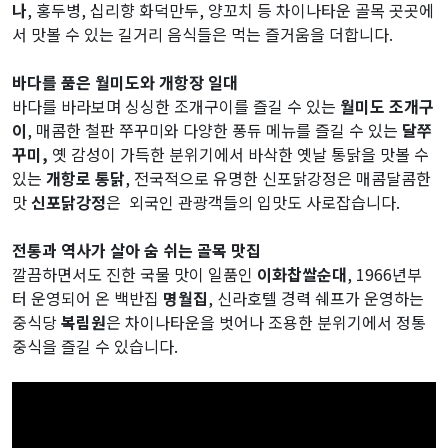
나
, 홍두병, 십리향 화덕만두, 양꼬치 등 차이나타운 골목 곳곳에
서 맛볼 수 있는 길거리 음식들은 먹는 즐거움을 더합니다.
바다를 품은 월미도와 개항장 일대
바다를 바라보며 싱싱한 조개구이를 즐길 수 있는
월미도 조개구
이
, 매콤한 철판 쭈꾸미와 다양한 퐁듀 메뉴를 즐길 수 있는
달쭈
꾸미,
옛 감성이 가득한 분위기에서 바삭한 옛날 통닭을 맛볼 수
있는
개항로 통닭
, 전국적으로 유명한 신포닭강정은 매콤달콤한
맛
신포닭강정
은 외국인 관광객들의 입맛도 사로잡습니다.
전통과 역사가 살아 숨 쉬는 골목 맛집
깔끔하면서도 진한 국물 맛이 일품인
이화찹쌀순대
, 1966년부
터 운영되어 온 백반집
명월집
, 신라호텔 경력 쉐프가 운영하는
중식당
복림원
은
차이나타운을 벗어나 조용한 분위기에서 정통
중식을 즐길 수 있습니다.