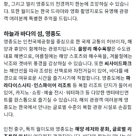
항, 그리고 멀리 영종도의 전경까지 한눈에 조망하실 수 있습니
다. 또한 월미도는 한국 드라마와 영화 촬영지로도 유명해 관광
객 여러분께 특별한 추억을 드립니다.
하늘과 바다의 섬, 영종도
영종도는 인천국제공항을 중심으로 한 국제 교통의 허브이자, 해
양과 휴양이 함께하는 관광지입니다.
을왕리 해수욕장
은 수도권
대표 해변으로, 여름철에는 해양 스포츠와 해수욕을, 겨울철에는
낙조와 갯바위 풍경을 감상하실 수 있습니다. 또한
씨사이드파크
는 해안선을 따라 조성된 산책로와 자전거길이 있어, 바다를 배
경으로 여유로운 시간을 즐기시기에 적합합니다. 영종도에는
파
라다이스시티·인스파이어 리조트
등 복합 리조트 단지가 들어서
있어, 카지노·쇼핑·예술 전시·워터파크 등 다양한 엔터테인먼
트를 원스톱으로 즐기실 수 있습니다. 해외 관광객 여러분께 영
종도는 한국에서 만나는 글로벌 수준의 복합 관광 시설로 손꼽힙
니다.
인천 중구, 특히 월미도와 영종도는
해양 레저와 문화, 글로벌 리