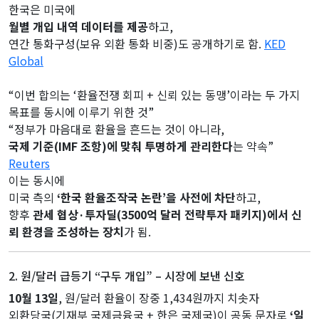
한국은 미국에
월별 개입 내역 데이터를 제공
하고,
연간 통화구성(보유 외환 통화 비중)도 공개하기로 함.
KED
Global
“이번 합의는 ‘환율전쟁 회피 + 신뢰 있는 동맹’이라는 두 가지
목표를 동시에 이루기 위한 것”
“정부가 마음대로 환율을 흔드는 것이 아니라,
국제 기준(IMF 조항)에 맞춰 투명하게 관리한다
는 약속”
Reuters
이는 동시에
미국 측의
‘한국 환율조작국 논란’을 사전에 차단
하고,
향후
관세 협상·투자딜(3500억 달러 전략투자 패키지)에서 신
뢰 환경을 조성하는 장치
가 됨.
2. 원/달러 급등기 “구두 개입” – 시장에 보낸 신호
10월 13일
, 원/달러 환율이 장중 1,434원까지 치솟자
외환당국(기재부 국제금융국 + 한은 국제국)이 공동 문자로
‘일