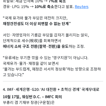
휘발유: 세금 인하폭 10% →
7%로 축소
경유·LPG: 15% →
10%로 축소
한다고 발표.
Reuters
“국제 유가와 물가 부담은 여전히 크지만,
재정건전성도 더 이상 외면할 수 없는 단계
”
서민·자영업자의 기름값 부담을 갑자기 올리지는 않되,
단계적으로 세수(稅收)를 회복하면서
에너지 소비 구조 전환(절약·전환)을 유도
하는 조정.
“유류세는 무기한 깎을 수 있는 ‘영구지원’이 아닙니다.
국제유가·물가·재정을 같이 보면서
‘물가는 부드럽게, 재정은 서서히 정상화’하는 방향으로 조정하
고 있습니다.”
4. IMF·세계은행·G20: ‘AI 대전환 + 초혁신 경제’ 국제무대로
10월 17일, 워싱턴 D.C. – IMFC 회의
부총리 겸 기재부 장관(구윤철)은