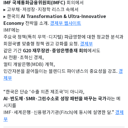
IMF 국제통화금융위원회(IMFC)
회의에서
▸ 고부채·저성장·지정학 리스크 속에서
▸ 한국의
AI Transformation & Ultra-Innovative
Economy
전략을 소개.
경제부 웹사이트
IMF에는
주요국 정책(특히 무역·디지털) 파급영향에 대한 정교한 분석과
회원국별 맞춤형 정책 권고 강화를 요청.
경제부
같은 기간
G20 재무장관·중앙은행총재 회의
에서도
AI 전환·초혁신 경제,
멀티 개발은행(MDB) 개혁,
민간자본을 끌어들이는 블렌디드 파이낸스의 중요성을 강조.
경
제부
“한국은 단순 ‘수출 의존 제조국’이 아니라,
AI·반도체·SMR·그린수소로 성장 패턴을 바꾸는 국가
라는 메
시지를
IMF·세계은행·신용평가기관(Fitch)에 동시에 설명한 달.”
경제
부