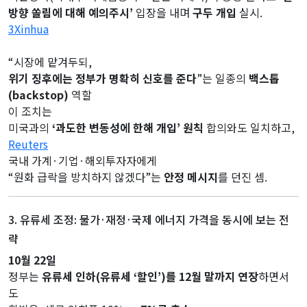
방향 쏠림에 대해 예의주시’
입장을 내며
구두 개입
실시.
3Xinhua
“시장에 맡겨두되,
위기 징후에는 정부가 명확히 신호를 준다
”는 일종의
백스톱
(backstop)
역할
이 조치는
미국과의
‘과도한 변동성에 한해 개입’ 원칙
합의와도 일치하고,
Reuters
국내 가계·기업·해외투자자에게
“원화 급락을 방치하지 않겠다”는
안정 메시지
를 던진 셈.
3. 유류세 조정: 물가·재정·국제 에너지 가격을 동시에 보는 전
략
10월 22일
정부는
유류세 인하(유류세 ‘할인’)를 12월 말까지 연장
하면서
도