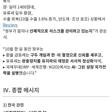
특히
원·달러 1400원대,
유류세 일부 환원,
수출 회복(10월 수출 3.6% 증가, 반도체·조선 호조) 상황에서
Reuters
“정부가 얼마나
선제적으로 리스크를 관리하고 있는지
”가 관심
사.
“10월 한 달 동안 정부는
▸ 환율 급등에는
구두 개입과 한·미 협정으로 신뢰를 세우고
,
▸ 유류세는
완충장치를 유지하되 재정은 서서히 정상화
하며,
▸ 국제무대(IMF·세계은행·KGID)에서는
AI·그린 성장 국가전
략을 설명
했습니다.”
Ⅳ. 종합 메시지
1) 한국 관점