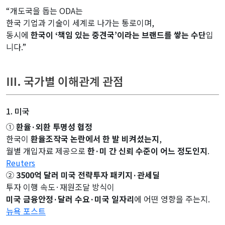
“개도국을 돕는 ODA는
한국 기업과 기술이 세계로 나가는 통로이며,
동시에
한국이 ‘책임 있는 중견국’이라는 브랜드를 쌓는 수단
입
니다.”
Ⅲ. 국가별 이해관계 관점
1. 미국
①
환율·외환 투명성 협정
한국이
환율조작국 논란에서 한 발 비켜섰는지
,
월별 개입자료 제공으로
한·미 간 신뢰 수준이 어느 정도인지
.
Reuters
②
3500억 달러 미국 전략투자 패키지·관세딜
투자 이행 속도·재원조달 방식이
미국 금융안정·달러 수요·미국 일자리
에 어떤 영향을 주는지.
뉴욕 포스트