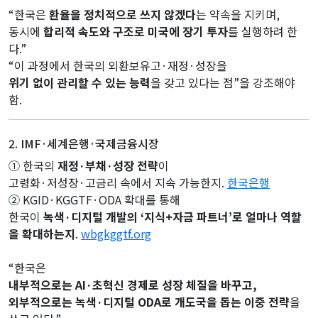
“한국은
환율을 정치적으로 쓰지 않겠다
는 약속을 지키며,
동시에
합리적 속도와 구조로 미국에 장기 투자
를 실행하려 한
다.”
“이 과정에서 한국의 외환보유고·재정·성장을
위기 없이 관리할 수 있는 능력
을 갖고 있다는 점”을 강조해야
함.
2. IMF·세계은행·국제금융시장
① 한국의
재정·부채·성장 전략
이
고령화·저성장·고금리 속에서 지속 가능한지.
한국은행
② KGID·KGGTF·ODA 확대를 통해
한국이
녹색·디지털 개발의 ‘지식+자금 파트너’로 얼마나 역할
을 확대하는지
.
wbgkggtf.org
“한국은
내부적으로는 AI·초혁신 경제로 성장 체질을 바꾸고,
외부적으로는 녹색·디지털 ODA로 개도국을 돕는 이중 전략
을