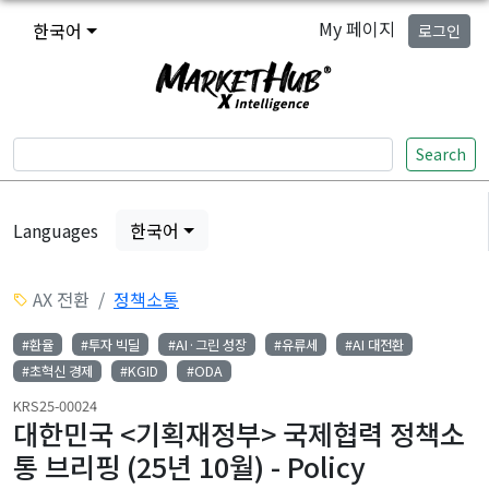
My 페이지
한국어
로그인
Search
Languages
한국어
AX 전환
정책소통
#환율
#투자 빅딜
#AI·그린 성장
#유류세
#AI 대전환
#초혁신 경제
#KGID
#ODA
KRS25-00024
대한민국 <기획재정부> 국제협력 정책소
통 브리핑 (25년 10월) - Policy