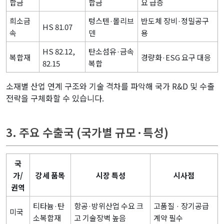
합금
합금
요 급증
희소금
텅스텐·몰리브
반도체 장비·정밀공구
HS 81.07
속
덴
용
HS 82.12,
탄소섬유·금속
복합재
경량화·ESG 요구 대응
82.15
복합
소재별 산업 연계 구조와 기술 격차를 파악해 국가 R&D 및 수출
전략을 구체화할 수 있습니다.
3. 주요 수출국 (국가별 규모·특성)
국
가/
강세 품목
시장 특성
시사점
권역
티타늄·탄
항공·방위산업 수요 크
고품질 · 장기공급
미국
소복합재
고 기술장벽 높음
계약 필수