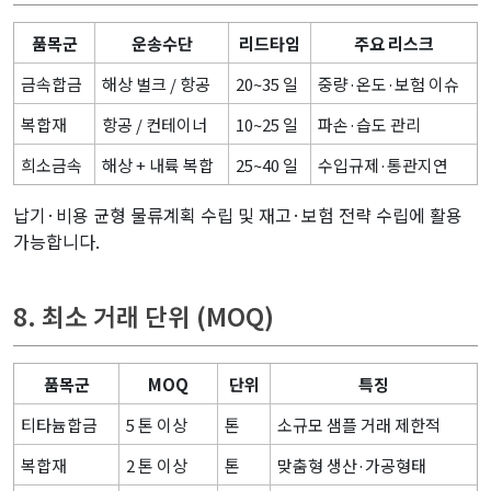
품목군
운송수단
리드타임
주요 리스크
금속합금
해상 벌크 / 항공
20~35 일
중량·온도·보험 이슈
복합재
항공 / 컨테이너
10~25 일
파손·습도 관리
희소금속
해상 + 내륙 복합
25~40 일
수입규제·통관지연
납기·비용 균형 물류계획 수립 및 재고·보험 전략 수립에 활용
가능합니다.
8. 최소 거래 단위 (MOQ)
품목군
MOQ
단위
특징
티타늄합금
5 톤 이상
톤
소규모 샘플 거래 제한적
복합재
2 톤 이상
톤
맞춤형 생산·가공형태