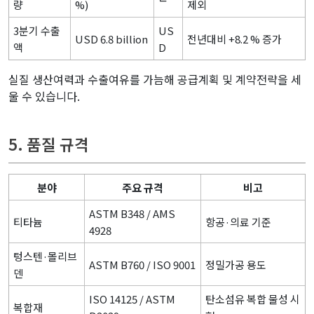
량
%)
제외
3분기 수출
US
USD 6.8 billion
전년대비 +8.2 % 증가
액
D
실질 생산여력과 수출여유를 가늠해 공급계획 및 계약전략을 세
울 수 있습니다.
5. 품질 규격
분야
주요 규격
비고
ASTM B348 / AMS
티타늄
항공·의료 기준
4928
텅스텐·몰리브
ASTM B760 / ISO 9001
정밀가공 용도
덴
ISO 14125 / ASTM
탄소섬유 복합 물성 시
복합재