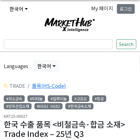
My 페이지
한국어
로그인
Search
Languages
한국어
TRADE
품목(HS-Code)
#희소금속
#티타늄
#알루미늄
#고강도
#항공
#방위산업소재
#HS81·HS82
#한국금속소재
KRT25-00027
한국 수출 품목 <비철금속·합금 소재>
Trade Index – 25년 Q3