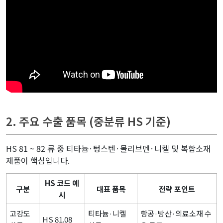
2. 주요 수출 품목 (중분류 HS 기준)
HS 81 ~ 82 류 중 티타늄·텅스텐·몰리브덴·니켈 및 복합소재
제품이 핵심입니다.
HS 코드 예
구분
대표 품목
전략 포인트
시
고강도
티타늄·니켈
항공·방산·의료소재 수
HS 81.08