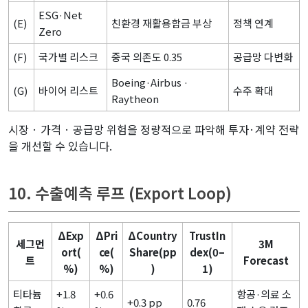
ESG·Net
(E)
친환경 재활용합금 부상
정책 연계
Zero
(F)
국가별 리스크
중국 의존도 0.35
공급망 다변화
Boeing·Airbus ·
(G)
바이어 리스트
수주 확대
Raytheon
시장 · 가격 · 공급망 위험을 정량적으로 파악해 투자·계약 전략
을 개선할 수 있습니다.
10. 수출예측 루프 (Export Loop)
ΔExp
ΔPri
ΔCountry
TrustIn
세그먼
3M
ort(
ce(
Share(pp
dex(0–
트
Forecast
%)
%)
)
1)
티타늄
+1.8
+0.6
항공·의료 소
+0.3 pp
0.76