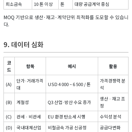
희소금속
10 톤 이상
톤
대량 공급계약 중심
MOQ 기반으로 생산·재고·계약단위 최적화를 도모할 수 있습니
다.
9. 데이터 심화
코
항목
예시
활용
드
단가·거래가격
가격경쟁력 분
(A)
USD 4 000 ~ 6 500 / 톤
대
석
생산 · 재고 조
(B)
계절성
Q3 산업·방산 수요 증가
정
(C)
관세 · 비관세
EU 환경 탄소세 시행
수익성 분석
(D)
국내대체산업
비철금속 가공 신공정
공급다변화