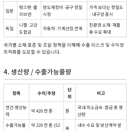
텅스텐·몰
반도체장비·공구 정밀
가격 보다는 정밀도
일본
리브덴
시장
· 내구성 중시
니켈·고강
친환경 소재·재활
독일
자동차·기계산업 연계
도합금
용 수요 확대
국가별 소재 표준 및 조달 정책을 이해해 수출 리스크 및 수익성
최적화를 도모할 수 있습니다.
4. 생산량 / 수출가능물량
단
항목
수치/추정
비고
위
연간 생산능
국내 희소금속·합금 총 생
약 420 천 톤
톤
력
산량
수출가능물
약 220 천 톤 (52
내수 수요 및 방산계약 분
톤