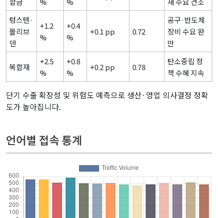
합금
%
%
재 수요 견조
텅스텐·
공구·반도체
+1.2
+0.4
몰리브
+0.1 pp
0.72
장비 수요 완
%
%
덴
만
+2.5
+0.8
탄소중립 정
복합재
+0.2 pp
0.78
%
%
책 수혜 지속
단기 수출 확장성 및 위험도 예측으로 생산·영업 의사결정 정확
도가 높아집니다.
related keywords :
언어별 접속 통계