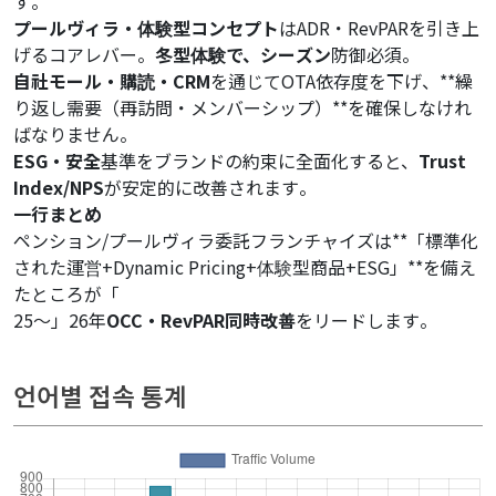
す。
プールヴィラ・体験型コンセプト
はADR・RevPARを引き上
げるコアレバー。
冬型体験で、シーズン
防御必須。
自社モール・購読・CRM
を通じてOTA依存度を下げ、**繰
り返し需要（再訪問・メンバーシップ）**を確保しなけれ
ばなりません。
ESG・安全
基準をブランドの約束に全面化すると、
Trust
Index/NPS
が安定的に改善されます。
一行まとめ
ペンション/プールヴィラ委託フランチャイズは**「標準化
された運営+Dynamic Pricing+体験型商品+ESG」**を備え
たところが「
25～」26年
OCC・RevPAR同時改善
をリードします。
related keywords :
언어별 접속 통계