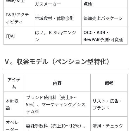
施設/安全
ガスメーカー
点検
F&B/アクテ
地域食材・体験会社
追加売上パッケージ
ィビティ
はい。 K-Stayエンジ
OCC・ADR・
IT/AI
ン
RevPAR
予測/可変価
Ⅴ。収益モデル（ペンション型特化）
アイテ
内容
備考
ム
ブランド使用料（売上3～
本社収
リスト・広告・
5％）、マーケティング／シス
益
ブランド
テム料
オペレ
委託手数料（売上10～12％）、
清掃・チェック
ーター