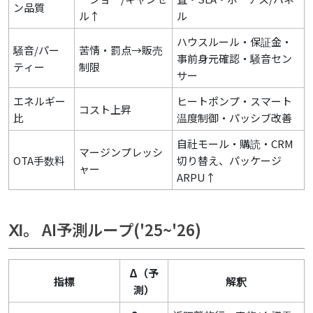
ン品質
ル↑
ル
ハウスルール・保証金・
騒音/パー
苦情・罰点→販売
事前身元確認・騒音セン
ティー
制限
サー
エネルギー
ヒートポンプ・スマート
コスト上昇
比
温度制御・パッシブ改善
自社モール・購読・CRM
マージンプレッシ
OTA手数料
切り替え、パッケージ
ャー
ARPU↑
Ⅺ。 AI予測ループ('25~'26)
Δ（予
指標
解釈
測）