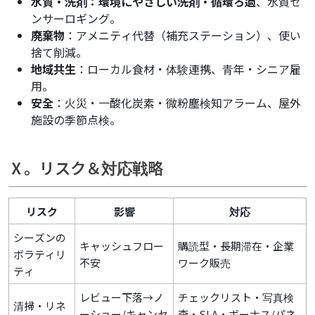
水質・洗剤：環境にやさしい洗剤・循環ろ過
、水質セ
ンサーロギング。
廃棄物
：アメニティ代替（補充ステーション）、使い
捨て削減。
地域共生
：ローカル食材・体験連携、青年・シニア雇
用。
安全
：火災・一酸化炭素・微粉塵検知アラーム、屋外
施設の季節点検。
Ⅹ。リスク＆対応戦略
リスク
影響
対応
シーズンの
キャッシュフロー
購読型・長期滞在・企業
ボラティリ
不安
ワーク販売
ティ
レビュー下落→ノ
チェックリスト・写真検
清掃・リネ
ーショー/キャンセ
査・SLA・ボーナス/パネ