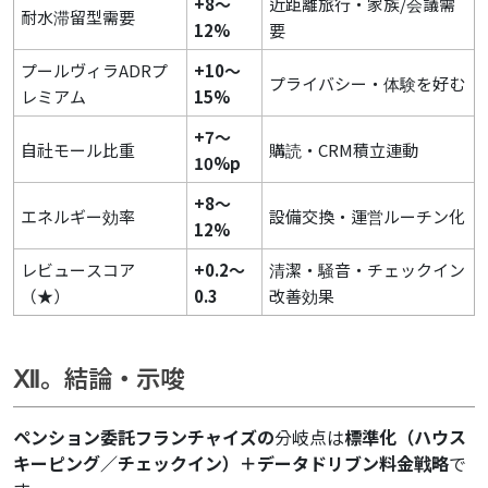
+8～
近距離旅行・家族/会議需
耐水滞留型需要
12%
要
プールヴィラADRプ
+10～
プライバシー・体験を好む
レミアム
15%
+7～
自社モール比重
購読・CRM積立連動
10%p
+8～
エネルギー効率
設備交換・運営ルーチン化
12%
レビュースコア
+0.2～
清潔・騒音・チェックイン
（★）
0.3
改善効果
Ⅻ。結論・示唆
ペンション委託フランチャイズの
分岐点は
標準化（ハウス
キーピング／チェックイン）＋データドリブン料金戦略
で