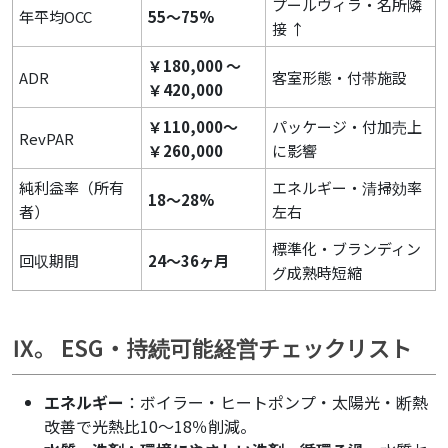
プールヴィラ・名所隣
年平均OCC
55～75%
接 ↑
￥180,000 ～
ADR
客室形態・付帯施設
￥420,000
￥110,000～
パッケージ・付加売上
RevPAR
￥260,000
に影響
純利益率（所有
エネルギー・清掃効率
18～28%
者）
左右
標準化・ブランディン
回収期間
24～36ヶ月
グ成熟時短縮
Ⅸ。 ESG・持続可能経営チェックリスト
エネルギー
：ボイラー・ヒートポンプ・太陽光・断熱
改善で光熱比10～18％削減。