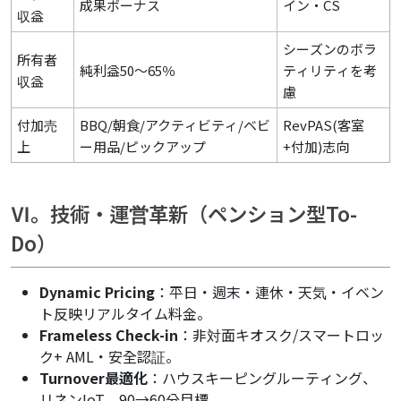
成果ボーナス
イン・CS
収益
シーズンのボラ
所有者
純利益50〜65％
ティリティを考
収益
慮
付加売
BBQ/朝食/アクティビティ/ベビ
RevPAS(客室
上
ー用品/ピックアップ
+付加)志向
Ⅵ。技術・運営革新（ペンション型To-
Do）
Dynamic Pricing
：平日・週末・連休・天気・イベン
ト反映リアルタイム料金。
Frameless Check-in
：非対面キオスク/スマートロッ
ク+ AML・安全認証。
Turnover最適化
：ハウスキーピングルーティング、
リネンIoT、90→60分目標。