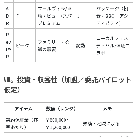
A
プールヴィラ/単
パッケージ（朝
D
↑
独・ビュー/スパ
↓
食・BBQ・アク
R
プレミアム
ティビティ）
R
ローカルフェス
ev
ファミリー・会
ピーク
変動
ティバル/体験コ
PA
議の需要
ラボ
R
Ⅷ。投資・収益性（加盟／委託パイロット
仮定）
アイテム
数値（レンジ）
メモ
契約保証金（客
￥800,000～
規模・地域による
室あたり）
￥1,200,000