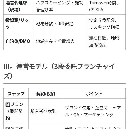
運営代理店
ハウスキーピング・施設
Turnover時間、
（現場）
管理効率
CS SLA
投資家/リッ
安定収益配分、
地域分散・IRR安定
ツ
リスキング指標
滞在日数、地域
自治体/DMO
地域滞在・消費増大
連携商品
Ⅲ。運営モデル（3段委託フランチャイ
ズ）
ステップ
契約/役割
ポイント
1️⃣
ブラン
ブランド使用・運営マニュア
ド委託契
所有者↔本社
ル・QA・マーケティング
約
2️⃣
運営代
予約・フロントレス・ハウス