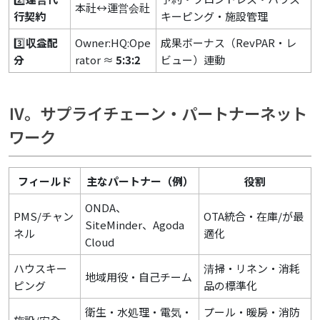
本社↔運営会社
行契約
キーピング・施設管理
3️⃣
収益配
Owner:HQ:Ope
成果ボーナス（RevPAR・レ
分
rator ≈
5:3:2
ビュー）連動
Ⅳ。サプライチェーン・パートナーネット
ワーク
フィールド
主なパートナー（例）
役割
ONDA、
PMS/チャン
OTA統合・在庫/が最
SiteMinder、Agoda
ネル
適化
Cloud
ハウスキー
清掃・リネン・消耗
地域用役・自己チーム
ピング
品の標準化
衛生・水処理・電気・
プール・暖房・消防