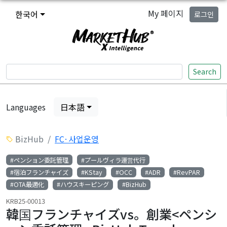
My 페이지
한국어
로그인
Search
Languages
日本語
BizHub
FC·사업운영
#ペンション委託管理
#プールヴィラ運営代行
#宿泊フランチャイズ
#KStay
#OCC
#ADR
#RevPAR
#OTA最適化
#ハウスキーピング
#BizHub
KRB25-00013
韓国フランチャイズvs。創業<ペンシ