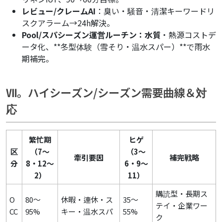
レビュー/クレームAI
：臭い・騒音・清潔キーワードリ
スクアラーム→24h解決。
Pool/スパシーズン運営ルーチン：水質
・熱源コストデ
ータ化、**冬型体験（雪そり・温水スパー）**で雨水
期補完。
Ⅶ。ハイシーズン/シーズン需要曲線＆対
応
繁忙期
ヒゲ
区
（7～
（3～
牽引要因
補完戦略
分
8・12～
6・9～
2）
11）
購読型・長期ス
O
80～
休暇・連休・ス
35～
テイ・企業ワー
CC
95%
キー・温水スパ
55%
ク