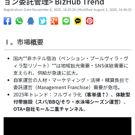
ョン委託管理> BizHub Trend
Registration Date November 8, 2025, 16:20:28 | Modified August 3, 2026, 16:48:33
Ⅰ。市場概要
国内**非ホテル宿泊（ペンション・プールヴィラ・ヴ
ィラ型リゾート）**は地域観光需要・SNS体験需要に
支えられ、供給が急速に拡大。
自家運営の人材・マーケティング・清掃・精算負担で
委託運営（Management Franchise）需要が急増
。
2025年トレンド：フルヴィラ化
（客単価↑）
、
体験型
付帯施設（スパ/BBQ/そり・水泳場シーズン運営）
、
OTA+自社モール二重チャンネル
。