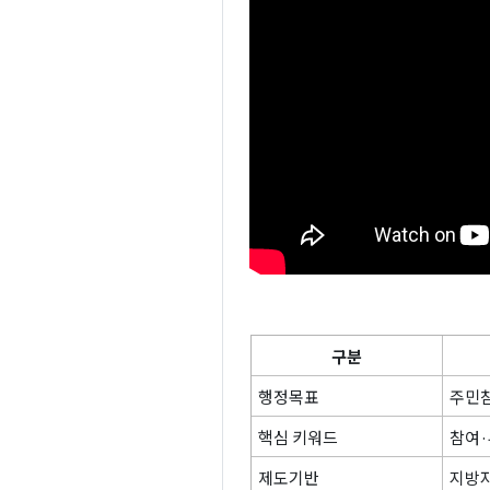
구분
행정목표
주민참
핵심 키워드
참여·
제도기반
지방자