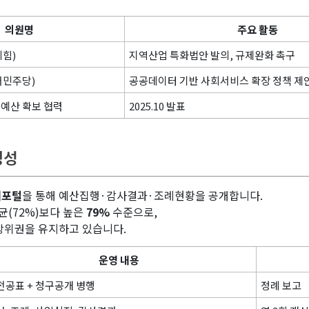
의원명
주요 활동
힘)
지역산업 특화법안 발의, 규제완화 촉구
어민주당)
공공데이터 기반 사회서비스 확장 정책 제
예산 확보 협력
2025.10 발표
명성
개포털
을 통해 예산집행·감사결과·조례현황을 공개합니다.
균(72%)보다 높은
79%
수준으로,
상위권을 유지하고 있습니다.
운영 내용
전공표 + 청구공개 병행
정례 보고