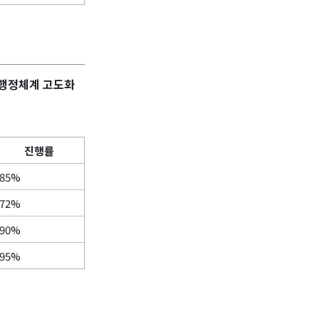
 행정체계 고도화
진행률
85%
72%
90%
95%