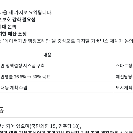
다음 세 가지로 요약됩니다.
보보호 강화 필요성
확대 논의
위한 예산 조정
서는 ‘데이터기반 행정조례안’을 중심으로 디지털 거버넌스 체계가 논
내용
기반 정책결정 시스템 구축
스마트정
반영률 26.6% → 30% 목표
예산담당
 대응 계획 수립
도시계획
활동
되어 있으며(국민의힘 15, 민주당 10),
위기 대응 기본조례안
과
주민자치 활성화 지원 조례 개정안
을 심의했