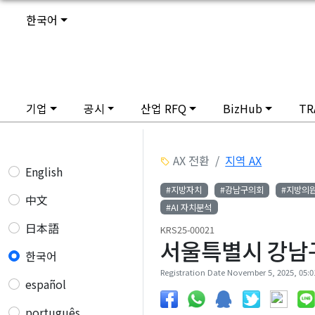
한국어
기업
공시
산업 RFQ
BizHub
TR
AX 전환
지역 AX
English
#지방자치
#강남구의회
#지방의
中文
#AI 자치분석
日本語
KRS25-00021
서울특별시 강남구 -
한국어
Registration Date November 5, 2025, 05:01
español
português