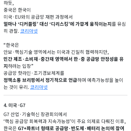
하듯,
중국은 한국이
미국·EU와의 공급망 재편 과정에서
얼마나 ‘디커플링’ 대신 ‘디리스킹’에 가깝게 움직이는지
를 유심
히 관찰.
코리아넷
“한국은
안보·핵심기술 영역에서는 미국과 긴밀히 협력하지만,
민간 제조·소비재·중간재 영역에서 한·중 공급망 안정성을 유
지
하려는 입장”
공급망 핫라인·조기경보체계를
정책소통 브리핑에서 정기적으로 언급
하며 예측가능성을 높이
는 것이 유리.
코리아넷
4. 미국·G7
G7 산업·기술혁신 장관회의에서
‘핵심 공급망 회복력과 지속가능성’이 주요 의제로 다뤄진 이후,
한국은
G7+파트너 형태로 공급망·반도체·배터리 논의에 참여