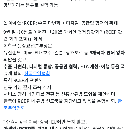
망’
”이라는 은유로 설명 가능
2. 아세안·RCEP: 수출 다변화 + 디지털·공급망 협력의 확대
9월 말~10월로 이어진 「2025 아세안 경제장관회의(RCEP 관
련 회의 포함)」에서
여한구 통상교섭본부장은
뉴질랜드·미국·EU·호주·일본·싱가포르 등
9개국과 연쇄 양자
회담
을 갖고,
수출 다변화, 디지털 통상, 공급망 협력, FTA 개선·이행
등을 폭
넓게 협의.
한국무역협회
특히 RCEP와 관련해
신규 가입 절차 조속 개시,
서비스 양허 네거티브 전환 등
신통상규범 도입
을 제안하며
한국이
RCEP 내 규범 선도국
을 지향하고 있음을 분명히 함.
한
국무역협회
“수출시장을 미국·중국·EU에만 두지 않고,
아세안·RCEP를 ‘제2의 내수시장’으로 키우는 전략
이 진행 중”