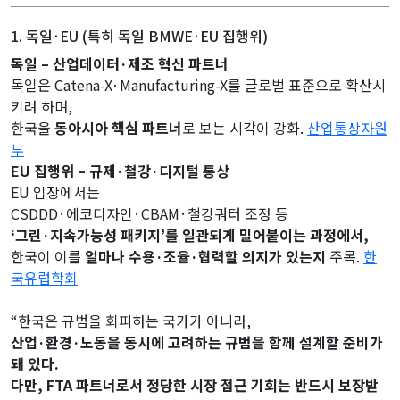
1. 독일·EU (특히 독일 BMWE·EU 집행위)
독일 – 산업데이터·제조 혁신 파트너
독일은 Catena-X·Manufacturing-X를 글로벌 표준으로 확산시
키려 하며,
한국을
동아시아 핵심 파트너
로 보는 시각이 강화.
산업통상자원
부
EU 집행위 – 규제·철강·디지털 통상
EU 입장에서는
CSDDD·에코디자인·CBAM·철강쿼터 조정 등
‘그린·지속가능성 패키지’를 일관되게 밀어붙이는 과정에서,
한국이 이를
얼마나 수용·조율·협력할 의지가 있는지
주목.
한
국유럽학회
“한국은 규범을 회피하는 국가가 아니라,
산업·환경·노동을 동시에 고려하는 규범을 함께 설계할 준비가
돼 있다.
다만, FTA 파트너로서 정당한 시장 접근 기회는 반드시 보장받