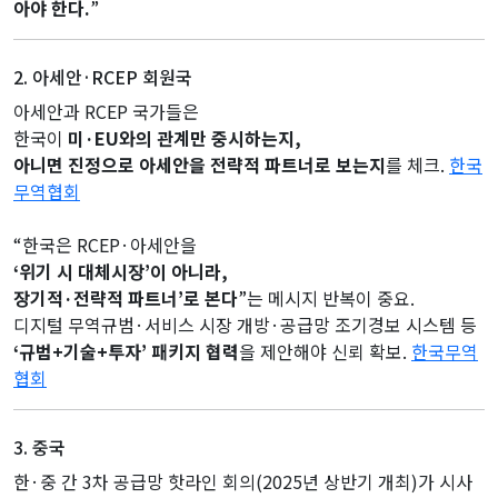
아야 한다.
”
2. 아세안·RCEP 회원국
아세안과 RCEP 국가들은
한국이
미·EU와의 관계만 중시하는지,
아니면 진정으로 아세안을 전략적 파트너로 보는지
를 체크.
한국
무역협회
“한국은 RCEP·아세안을
‘위기 시 대체시장’이 아니라,
장기적·전략적 파트너’로 본다
”는 메시지 반복이 중요.
디지털 무역규범·서비스 시장 개방·공급망 조기경보 시스템 등
‘규범+기술+투자’ 패키지 협력
을 제안해야 신뢰 확보.
한국무역
협회
3. 중국
한·중 간 3차 공급망 핫라인 회의(2025년 상반기 개최)가 시사