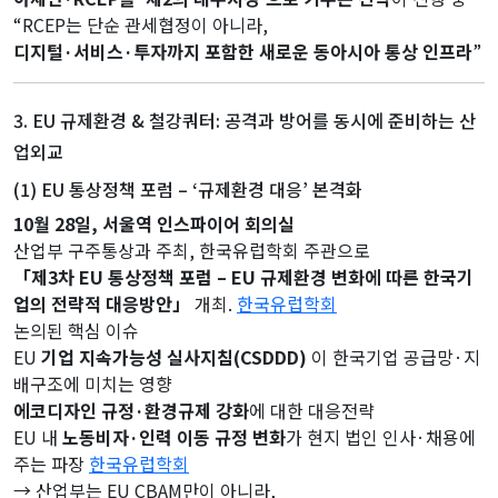
“RCEP는 단순 관세협정이 아니라,
디지털·서비스·투자까지 포함한 새로운 동아시아 통상 인프라
”
3. EU 규제환경 & 철강쿼터: 공격과 방어를 동시에 준비하는 산
업외교
(1) EU 통상정책 포럼 – ‘규제환경 대응’ 본격화
10월 28일, 서울역 인스파이어 회의실
산업부 구주통상과 주최, 한국유럽학회 주관으로
「제3차 EU 통상정책 포럼 – EU 규제환경 변화에 따른 한국기
업의 전략적 대응방안」
개최.
한국유럽학회
논의된 핵심 이슈
EU
기업 지속가능성 실사지침(CSDDD)
이 한국기업 공급망·지
배구조에 미치는 영향
에코디자인 규정·환경규제 강화
에 대한 대응전략
EU 내
노동비자·인력 이동 규정 변화
가 현지 법인 인사·채용에
주는 파장
한국유럽학회
→ 산업부는 EU CBAM만이 아니라,