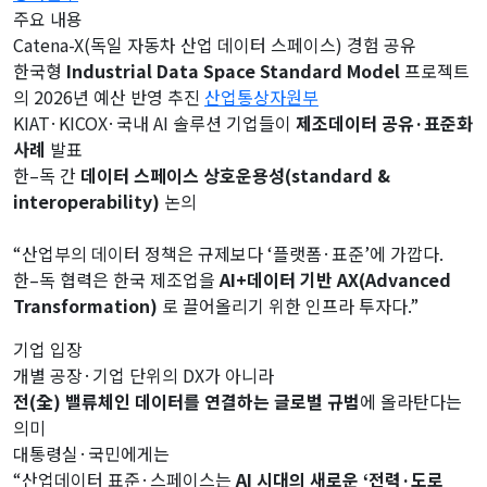
주요 내용
Catena-X(독일 자동차 산업 데이터 스페이스) 경험 공유
한국형
Industrial Data Space Standard Model
프로젝트
의 2026년 예산 반영 추진
산업통상자원부
KIAT·KICOX·국내 AI 솔루션 기업들이
제조데이터 공유·표준화
사례
발표
한–독 간
데이터 스페이스 상호운용성(standard &
interoperability)
논의
“산업부의 데이터 정책은 규제보다 ‘플랫폼·표준’에 가깝다.
한–독 협력은 한국 제조업을
AI+데이터 기반 AX(Advanced
Transformation)
로 끌어올리기 위한 인프라 투자다.”
기업 입장
개별 공장·기업 단위의 DX가 아니라
전(全) 밸류체인 데이터를 연결하는 글로벌 규범
에 올라탄다는
의미
대통령실·국민에게는
“산업데이터 표준·스페이스는
AI 시대의 새로운 ‘전력·도로