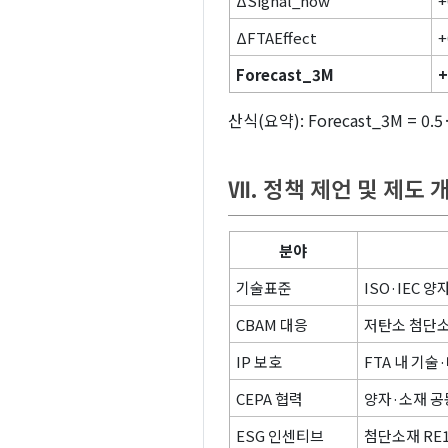
ΔSignal_now
+
ΔFTAEffect
+
Forecast_3M
+
산식(요약): Forecast_3M = 0.5·Δ
Ⅶ. 정책 제언 및 제도 
분야
기술표준
ISO·IEC 
CBAM 대응
저탄소 첨단소
IP 보호
FTA 내 기
CEPA 협력
양자·소재 공
ESG 인센티브
첨단소재 RE1