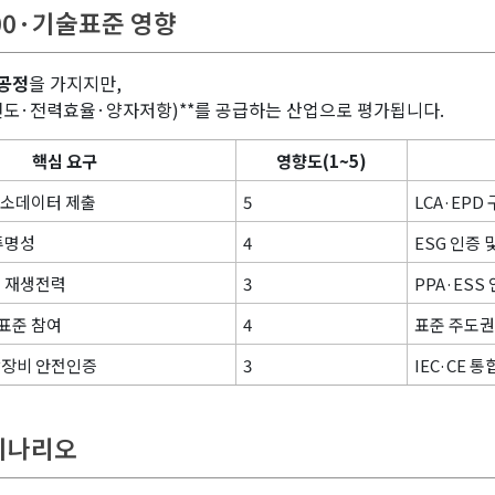
100·기술표준 영향
공정
을 가지지만,
전도·전력효율·양자저항)**를 공급하는 산업으로 평가됩니다.
핵심 요구
영향도(1~5)
탄소데이터 제출
5
LCA·EPD
투명성
4
ESG 인증 
 재생전력
3
PPA·ESS
제표준 참여
4
표준 주도권
장비 안전인증
3
IEC·CE 
 시나리오