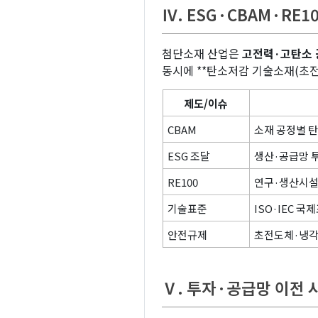
Ⅳ. ESG·CBAM·RE
첨단소재 산업은
고전력·고탄소 
동시에 **탄소저감 기술소재(초
제도/이슈
CBAM
소재 공정별 
ESG 조달
생산·공급망 
RE100
연구·생산시설
기술표준
ISO·IEC 국
안전규제
초전도체·냉각
Ⅴ. 투자·공급망 이전