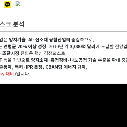
리스크 분석
산업은
양자기술·AI·신소재 융합산업의 중심축
으로,
모는
연평균 20% 이상 성장
, 2030년 약
3,000억 달러
에 도달할 전망입
·조달시장 진입
은 핵심 경쟁요소로,
F
등을 기반으로
양자소재·측정장비·나노공정 기술
수출을 확대 중
출통제, 특허·IPR 분쟁, CBAM형 에너지 규제
,
ay 대비)
입니다.