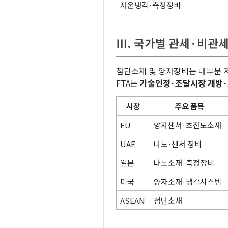
저온냉각·측정장비
Ⅲ. 국가별 관세·비관
첨단소재 및 양자장비는 대부분 
FTA는
기술인정·조달시장 개방
시장
주요 품목
EU
양자센서·초전도소재
UAE
나노·센서 장비
일본
나노소재·측정장비
미국
양자소재·냉각시스템
ASEAN
첨단소재