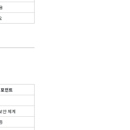
활용
요
 포인트
보안 체계
증