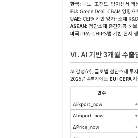
한국:
나노·초전도·양자센서 핵심 
EU:
Green Deal·CBAM 영향
UAE:
CEPA 기반 양자·소재 R&
ASEAN:
첨단소재 중간가공 허브로
미국:
IRA·CHIPS법 기반 현지
Ⅵ. AI 기반 3개월 수출
AI 감성(α), 글로벌 첨단소재 투자
2025년 4분기에는
EU·CEPA 
변수
ΔExport_now
+
ΔImport_now
+
ΔPrice_now
+