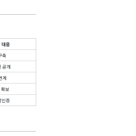
대응
 구축
및 공개
 연계
 확보
통합인증