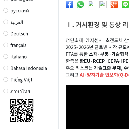
русский
العربية
Ⅰ. 거시환경 및 통상 
Deutsch
첨단소재·양자센서·초전도체 
français
2025~2026년 글로벌 시장 규
FTA를 통한
소재·부품·기술협력
italiano
한국은
한EU·RCEP·CEPA·IPE
주요 리스크는
기술표준 부재, 수
Bahasa Indonesia
그리고
AI·양자기술 안보화(Q-D
Tiếng Việt
ภาษาไทย