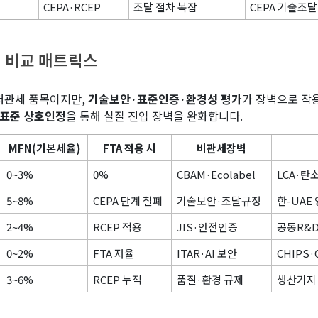
CEPA·RCEP
조달 절차 복잡
CEPA 기술조달
세 비교 매트릭스
저관세 품목이지만,
기술보안·표준인증·환경성 평가
가 장벽으로 작
·표준 상호인정
을 통해 실질 진입 장벽을 완화합니다.
MFN(기본세율)
FTA 적용 시
비관세장벽
0~3%
0%
CBAM·Ecolabel
LCA·탄
5~8%
CEPA 단계 철폐
기술보안·조달규정
한-UAE
2~4%
RCEP 적용
JIS·안전인증
공동R&D
0~2%
FTA 저율
ITAR·AI 보안
CHIPS·Q
3~6%
RCEP 누적
품질·환경 규제
생산기지·