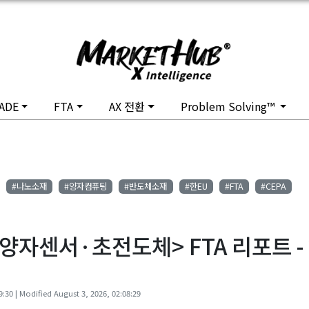
ADE
FTA
AX 전환
Problem Solving™
#나노소재
#양자컴퓨팅
#반도체소재
#한EU
#FTA
#CEPA
자센서·초전도체> FTA 리포트 - 2
:30 | Modified August 3, 2026, 02:08:29