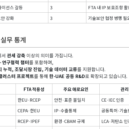
라이선스 갈등
3
FTA 내 IP 보호조항 
안 강화
3
기술보안 협정 병행 필
업 실무 통계
에서
관세 감축
이상의 의미를 가집니다.
·연구협력 챕터
를 포함하며,
 누적, 조달시장 진입, 기술 데이터 교류
를 지원합니다.
 클러스터 프로젝트
를 통해
한-UAE 공동 R&D
로 확장되고 있습니다.
FTA 적용성
주요 애로요인
관리
한EU·RCEP
안전·표준 불일치
CE·IEC 인증
CEPA·한EU
IP·수출통제
공동특허·기술
RCEP·IPEF
환경·CBAM 규제
LCA·저탄소 인