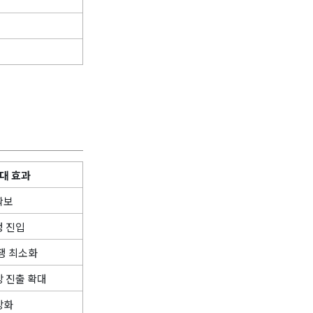
대 효과
확보
정 진입
쟁 최소화
장 진출 확대
강화