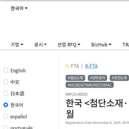
한국어
기업
공시
산업 RFQ
BizHub
TR
FTA
K-FTA
English
#첨단소재
#양자센서
#초전도체
中文
#HS3824/7006/9027/8541
日本語
KRF25-00025
한국 <첨단소재·양
한국어
월
español
Registration Date November 8, 2025, 06:39
português