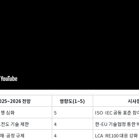
025~2026 전망
영향도(1~5)
시사
경쟁 심화
5
ISO·IEC 공동 표준 
전도 기술 제한
4
한-EU 기술협정 통한 
재·공정 규제
4
LCA·RE100 대응 강화