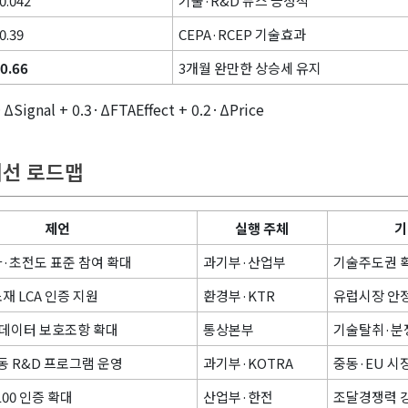
0.042
기술·R&D 뉴스 긍정적
0.39
CEPA·RCEP 기술효과
0.66
3개월 완만한 상승세 유지
Signal + 0.3·ΔFTAEffect + 0.2·ΔPrice
개선 로드맵
제언
실행 주체
기
양자·초전도 표준 참여 확대
과기부·산업부
기술주도권 
재 LCA 인증 지원
환경부·KTR
유럽시장 안
술·데이터 보호조항 확대
통상본부
기술탈취·분
동 R&D 프로그램 운영
과기부·KOTRA
중동·EU 시
00 인증 확대
산업부·한전
조달경쟁력 