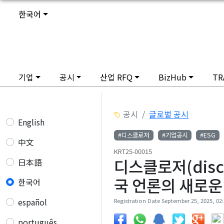
한국어
기업
공시
산업 RFQ
BizHub
TR
공시
글로벌 공시
English
#디스클로저
#기업공시
#ESG
中文
KRT25-00015
디스클로저(disc
日本語
국 언론의 새로운 
한국어
español
Registration Date September 25, 2025, 02:
português