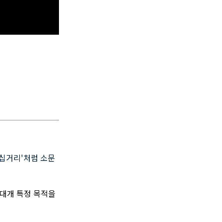
가십거리'처럼 소문
 대개 특정 목적을