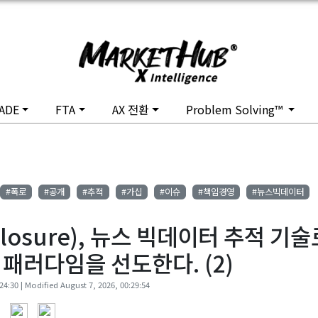
ADE
FTA
AX 전환
Problem Solving™
#폭로
#공개
#추적
#가십
#이슈
#책임경영
#뉴스빅데이터
losure), 뉴스 빅데이터 추적 기
패러다임을 선도한다. (2)
24:30 | Modified August 7, 2026, 00:29:54