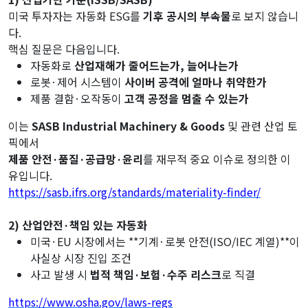
미국 투자자는 자동화 ESG를
기후 공시의 부속물
로 보지 않습니
다.
핵심 질문은 다음입니다.
자동화로
산업재해가 줄어드는가, 늘어나는가
로봇·제어 시스템이
사이버 공격에 얼마나 취약한가
제품 결함·오작동이
고객 공정을 멈출 수 있는가
이는
SASB Industrial Machinery & Goods
및 관련 산업 토
픽에서
제품 안전·품질·공급망·윤리
를 재무적 중요 이슈로 정의한 이
유입니다.
https://sasb.ifrs.org/standards/materiality-finder/
2) 산업안전·책임 있는 자동화
미국·EU 시장에서는 **기계·로봇 안전(ISO/IEC 계열)**이
사실상 시장 진입 조건
사고 발생 시
법적 책임·보험·수주 리스크
로 직결
https://www.osha.gov/laws-regs