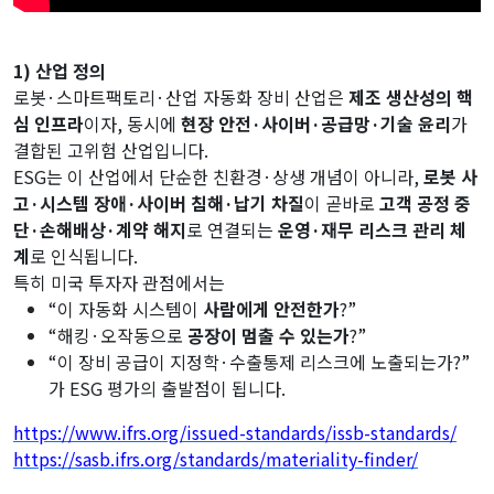
1) 산업 정의
로봇·스마트팩토리·산업 자동화 장비 산업은
제조 생산성의 핵
심 인프라
이자, 동시에
현장 안전·사이버·공급망·기술 윤리
가
결합된 고위험 산업입니다.
ESG는 이 산업에서 단순한 친환경·상생 개념이 아니라,
로봇 사
고·시스템 장애·사이버 침해·납기 차질
이 곧바로
고객 공정 중
단·손해배상·계약 해지
로 연결되는
운영·재무 리스크 관리 체
계
로 인식됩니다.
특히 미국 투자자 관점에서는
“이 자동화 시스템이
사람에게 안전한가
?”
“해킹·오작동으로
공장이 멈출 수 있는가
?”
“이 장비 공급이 지정학·수출통제 리스크에 노출되는가?”
가 ESG 평가의 출발점이 됩니다.
https://www.ifrs.org/issued-standards/issb-standards/
https://sasb.ifrs.org/standards/materiality-finder/