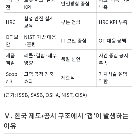
안전방침 중심
전
KPI
부족
협업 안전 설계·
HRC
부분 언급
HRC KPI 부족
교육
OT 보
NIST 기반 대응
IT 보안 중심
OT 대응 공백
안
·훈련
제품
리콜·결함·재무
사건 중심 공시
품질 선언
책임
영향
부족
Scop
고객 공정 감축
가치사슬 설명
제한적
e 3
효과
약함
(근거: ISSB, SASB, OSHA, NIST, CISA)
Ⅴ. 한국 제도•공시 구조에서 ‘갭’이 발생하는
이유