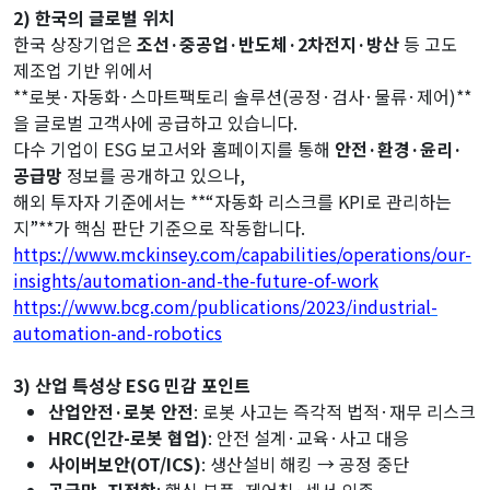
2) 한국의 글로벌 위치
한국 상장기업은
조선·중공업·반도체·2차전지·방산
등 고도
제조업 기반 위에서
**로봇·자동화·스마트팩토리 솔루션(공정·검사·물류·제어)**
을 글로벌 고객사에 공급하고 있습니다.
다수 기업이 ESG 보고서와 홈페이지를 통해
안전·환경·윤리·
공급망
정보를 공개하고 있으나,
해외 투자자 기준에서는 **“자동화 리스크를 KPI로 관리하는
지”**가 핵심 판단 기준으로 작동합니다.
https://www.mckinsey.com/capabilities/operations/our-
insights/automation-and-the-future-of-work
https://www.bcg.com/publications/2023/industrial-
automation-and-robotics
3) 산업 특성상 ESG 민감 포인트
산업안전·로봇 안전
: 로봇 사고는 즉각적 법적·재무 리스크
HRC(인간-로봇 협업)
: 안전 설계·교육·사고 대응
사이버보안(OT/ICS)
: 생산설비 해킹 → 공정 중단
공급망·지정학
: 핵심 부품·제어칩·센서 의존