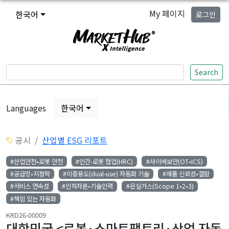
My 페이지
한국어
로그인
Search
Languages
한국어
공시
산업별 ESG 리포트
#산업안전•로봇 안전
#인간-로봇 협업(HRC)
#사이버보안(OT•ICS)
#공급망•지정학
#이중용도(dual-use) 자동화 기술
#제품 신뢰성•결함
#서비스 연속성
#인적자본•기술인력
#온실가스(Scope 1•2•3)
#책임 있는 자동화
KRD26-00009
대한민국 <로봇·스마트팩토리·산업 자동