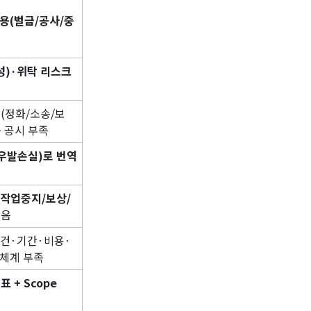
용(벌금/공사/중
)·위탁 리스크
수(정화/소송/보
는 공시 부족
우발손실)로 번역
(작업중지/보상/
않음
사건·기간·비용·
 체계 부족
 + Scope