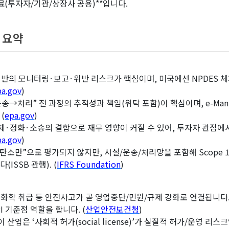
자료(투자자/기관/상장사 공용)**입니다.
조 요약
t) 기반의 모니터링·보고·위반 리스크가 핵심이며, 미국에선 NPDES 
pa.gov
)
운송→처리” 전 과정의 추적성과 책임(위탁 포함)이 핵심이며, e-Mani
(
epa.gov
)
규제·정화·소송의 결합으로 재무 영향이 커질 수 있어, 투자자 관점에
pa.gov
)
 “탄소만”으로 평가되지 않지만, 시설/운송/처리망을 포함해 Scope 
ISSB 관행). (
IFRS Foundation
)
·화학 취급 등 안전사고가 곧 영업중단/민원/규제 강화로 연결됩니다
I 기준점 역할을 합니다. (
산업안전보건청
)
 이 산업은 ‘사회적 허가(social license)’가 실질적 허가/운영 