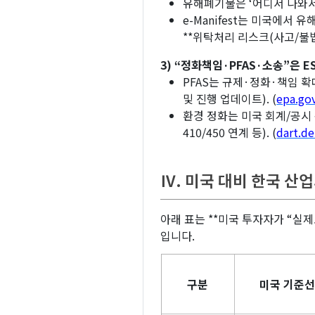
유해폐기물은 ‘어디서 나와서
e-Manifest는 미국에
**위탁처리 리스크(사고/불법
3) “정화책임·PFAS·소송”은 E
PFAS는 규제·정화·책임 
및 진행 업데이트). (
epa.go
환경 정화는 미국 회계/공
410/450 연계 등). (
dart.d
Ⅳ. 미국 대비 한국 산업의
아래 표는 **미국 투자자가 “실제
입니다.
구분
미국 기준선(I