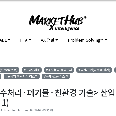
ADE
FTA
AX 전환
Problem Solving™
-Manifest)
#PFAS 대응
#정화책임•충당부채
#악취•민원(사회적 허가)
#공급망 위탁처리 리스크
#규제•소송 리스크
·수처리·폐기물·친환경 기술> 산업
 1)
42 | Modified January 18, 2026, 05:30:09