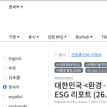
한국어
기업
공시
산업 RFQ
BizHub
TR
공시
산업별 ESG 리포트
English
#수질방류(NPDES)
#유해폐기물 추적(e
中文
#재활용 품질•오염도
#Scope 1•2•3
日本語
KRD26-00012
대한민국 <환경
한국어
ESG 리포트 (26.
español
Registration Date January 7, 2026, 07:31:
português