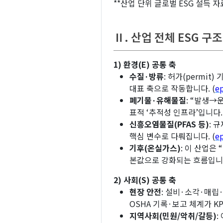
**산업 단위 글로벌 ESG 설득 
Ⅱ. 산업 전체 ESG 구
1) 환경(E) 공통 축
수질·방류
: 허가(permi
대표 축으로 작동합니다. (
e
폐기물·유해물질
: “발생→
표적 ‘추적성 인프라’입니다. 
신흥오염물질(PFAS 등)
: 
핵심 변수로 다뤄집니다. (
e
기후(온실가스)
: 이 산업은
본값으로 강화되는 흐름입니다(
2) 사회(S) 공통 축
현장 안전
: 설비·소각·매립
OSHA 기록·보고 체계가 KP
지역사회(민원/악취/갈등)
: