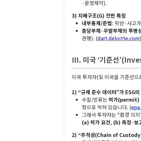
·운영제약).
3) 지배구조(G) 전반 특징
내부통제/준법
: 위반·사고
충당부채·우발부채의 투명
관행). (
dart.deloitte.com
Ⅲ. 미국 ‘기준선’(Inve
미국 투자자(및 미국을 기준선으로
1) “규제 준수 데이터”가 ESG
수질/방류는
허가(permit)
정으로 박혀 있습니다. (
epa
그래서 투자자는 “환경 의지
(a) 허가 요건
,
(b) 측정·보
2) “추적성(Chain of Custo