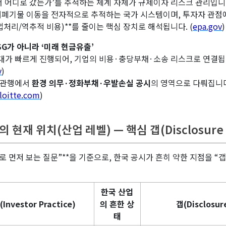
 어디로 갔는가’를 추적하는 체계 자체가 규제이자 리스크 관리입니
서 유해폐기물 이동을 전자적으로 추적하는 국가 시스템이며, 투자자 관점
처리/역추적 비용)**를 줄이는 핵심 장치로 해석됩니다. (
epa.gov
)
SG가 아니라 ‘미래 현금유출’
확대가 빠르게 진행되어, 기업의 비용·충당부채·소송 리스크로 연결됩
v
)
시 관행에서
환경 의무·정화부채·우발손실 공시
의 영역으로 다뤄집니다
eloitte.com
)
 현재 위치(산업 레벨) — 핵심 갭(Disclosure 
로 먼저 보는 질문”**을 기준으로, 한국 공시가 흔히 약한 지점을 “
한국 산업
nvestor Practice)
의 흔한 상
갭(Disclosur
태