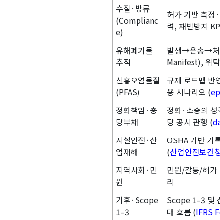
수질·방류
허가 기반 측정·
(Complianc
력, 재발방지 KPI
e)
유해폐기물
발생→운송→처리
추적
Manifest), 위
신흥오염물질
규제 로드맵 반영
(PFAS)
용 시나리오 (
ep
정화책임·충
정화·소송의 성
당부채
당 공시 관행 (
d
시설안전·산
OSHA 기반 기록
업재해
(
산업안전보건
지역사회·민
민원/갈등/허가 
원
리
기후·Scope
Scope 1–3 
1–3
대 흐름 (
IFRS 