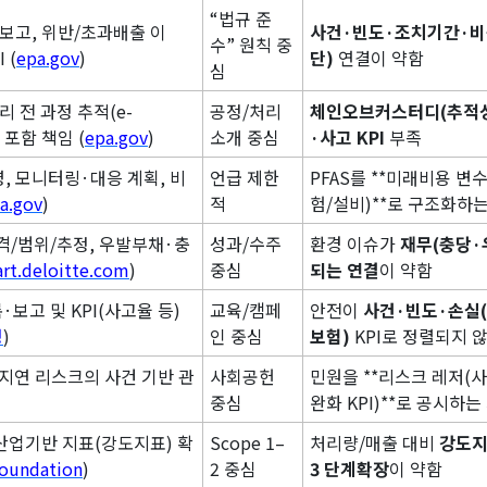
“법규 준
보고, 위반/초과배출 이
사건·빈도·조치기간·비
수” 원칙 중
 (
epa.gov
)
단)
연결이 약함
심
 전 과정 추적(e-
공정/처리
체인오브커스터디(추적성
탁 포함 책임 (
epa.gov
)
소개 중심
·사고 KPI
부족
, 모니터링·대응 계획, 비
언급 제한
PFAS를 **미래비용 변
a.gov
)
적
험/설비)**로 구조화하
격/범위/추정, 우발부채·충
성과/수주
환경 이슈가
재무(충당·
art.deloitte.com
)
중심
되는 연결
이 약함
·보고 및 KPI(사고율 등)
교육/캠페
안전이
사건·빈도·손실
청
)
인 중심
보험)
KPI로 정렬되지 
지연 리스크의 사건 기반 관
사회공헌
민원을 **리스크 레저(
중심
완화 KPI)**로 공시하는
및 산업기반 지표(강도지표) 확
Scope 1–
처리량/매출 대비
강도지표
Foundation
)
2 중심
3 단계확장
이 약함