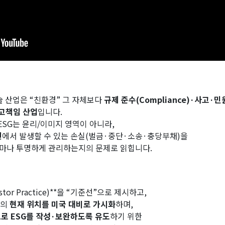
 산업은 “친환경” 그 자체보다
규제 준수(Compliance)·사고
고책임 산업
입니다.
ESG는 윤리/이미지 영역이 아니라,
전
에서 발생할 수 있는 손실(벌금·중단·소송·충당부채)을
얼마나 투명하게 관리하는지의 문제로 읽힙니다.
tor Practice)**을 “기준선”으로 제시하고,
업의
현재 위치를 미국 대비로 가시화
하며,
으로 ESG를 작성·보완하도록 유도
하기 위한