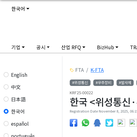
한국어
기업
공시
산업 RFQ
BizHub
TR
FTA
K-FTA
English
#위성통신
#우주장비
#발사체
中文
KRF25-00022
한국 <위성통신·우
日本語
한국어
Registration Date November 8, 2025, 06:15
español
português