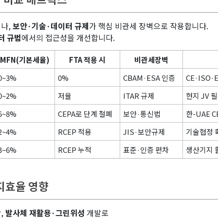
이나,
보안·기술·데이터 규제
가 핵심 비관세 장벽으로 작용합니다.
터 규범
에서의 접근성을 개선합니다.
MFN(기본세율)
FTA 적용 시
비관세장벽
0~3%
0%
CBAM·ESA 인증
CE·ISO·
0~2%
저율
ITAR 규제
현지 JV 
5~8%
CEPA로 단계 철폐
보안·통신법
한-UAE 
2~4%
RCEP 적용
JIS·보안규제
기술협정 
3~6%
RCEP 누적
표준·인증 편차
생산기지 
너지효율 영향
,
발사체 재활용·그린위성
개발로