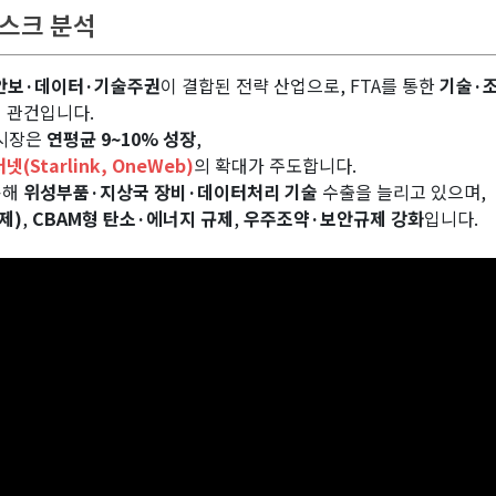
리스크 분석
안보·데이터·기술주권
이 결합된 전략 산업으로, FTA를 통한
기술·
 관건입니다.
 시장은
연평균 9~10% 성장
,
(Starlink, OneWeb)
의 확대가 주도합니다.
용해
위성부품·지상국 장비·데이터처리 기술
수출을 늘리고 있으며,
제)
,
CBAM형 탄소·에너지 규제
,
우주조약·보안규제 강화
입니다.