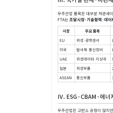
우주산업 품목은 대부분 저관세
FTA는
조달시장·기술협력·데이
시장
주요 품목
EU
위성·광학센서
미국
발사체·통신장비
UAE
위성데이터·지상국
일본
위성부품
ASEAN
통신부품
Ⅳ. ESG·CBAM·에
우주산업은 고탄소 공정이 많지만