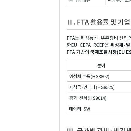
Ⅱ. FTA 활용률 및 기
FTA는 위성통신·우주장비 산업
한EU·CEPA·RCEP은
위성체·발
FTA 기반의
국제조달시장(EU ES
분야
위성체 부품(HS8802)
지상국·안테나(HS8525)
광학·센서(HS9014)
데이터·SW
Ⅲ. 국가별 관세·비관