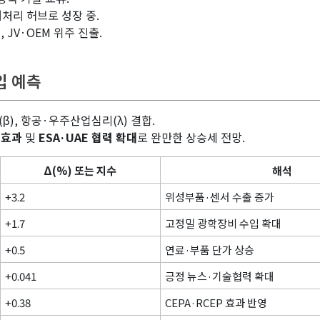
처리 허브로 성장 중.
JV·OEM 위주 진출.
입 예측
(β), 항공·우주산업심리(λ) 결합.
P 효과
및
ESA·UAE 협력 확대
로 완만한 상승세 전망.
Δ(%) 또는 지수
해석
+3.2
위성부품·센서 수출 증가
+1.7
고정밀 광학장비 수입 확대
+0.5
연료·부품 단가 상승
+0.041
긍정 뉴스·기술협력 확대
+0.38
CEPA·RCEP 효과 반영