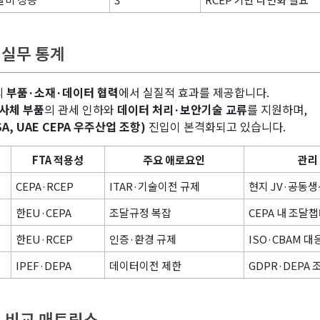
업 실무 통계
의
부품·소재·데이터 협력
에서 실질적 효과를 제공합니다.
사체 부품
의 관세 인하와
데이터 처리·보안기술 교류
를 지원하며,
A, UAE CEPA 우주산업 조항)
진입이 본격화되고 있습니다.
FTA 적용성
주요 애로요인
관리
CEPA·RCEP
ITAR·기술이전 규제
현지 JV·공동생
한EU·CEPA
조달규정 복잡
CEPA 내 조달
한EU·RCEP
인증·환경 규제
ISO·CBAM 대
IPEF·DEPA
데이터이전 제한
GDPR·DEPA 
세 비교 매트릭스