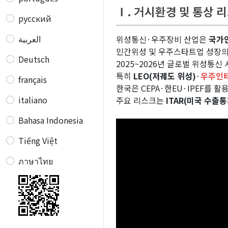
Ⅰ. 거시환경 및 통상 
русский
العربية
위성통신·우주장비 산업은
국가
민간위성 및 우주스타트업 성장의
Deutsch
2025~2026년 글로벌 위성통신
특히
LEO(저궤도 위성)
·
우주인터넷
français
한국은 CEPA·한EU·IPEF를 활
italiano
주요 리스크는
ITAR(미국 수출통
Bahasa Indonesia
Tiếng Việt
ภาษาไทย