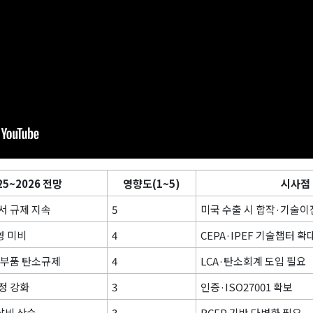
25~2026 전망
영향도(1~5)
시사점
서 규제 지속
5
미국 수출 시 합작·기술이
영 미비
4
CEPA·IPEF 기술챕터 확
·부품 탄소규제
4
LCA·탄소회계 도입 필요
정 강화
3
인증·ISO27001 확보
달비 상승
3
RCEP 기반 다변화 필요