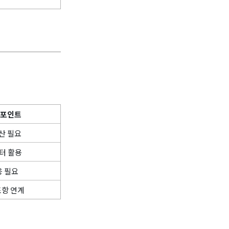
 포인트
산 필요
챕터 활용
응 필요
조항 연계