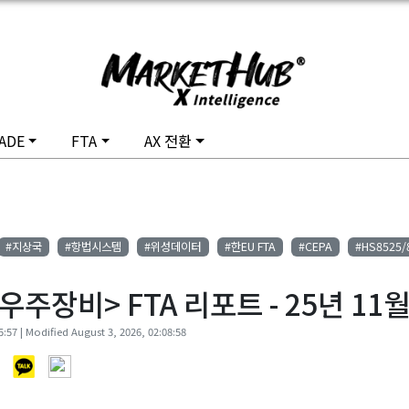
ADE
FTA
AX 전환
#지상국
#항법시스템
#위성데이터
#한EU FTA
#CEPA
#HS8525/
주장비> FTA 리포트 - 25년 11
:57 | Modified August 3, 2026, 02:08:58