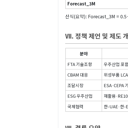
Forecast_3M
산식(요약): Forecast_3M = 0.5·Δ
Ⅶ. 정책 제언 및 제도 
분야
FTA 기술조항
우주산업 포함
CBAM 대응
위성부품 LCA
조달시장
ESA·CEPA
ESG 우주산업
재활용·RE10
국제협력
한-UAE·한
Ⅷ. 결론 요약