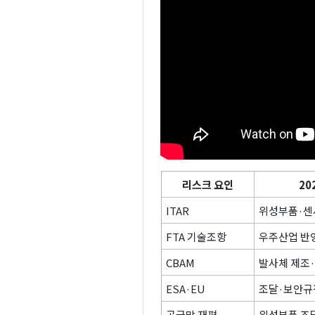
리스크 요인
20
ITAR
위성부품·센
FTA 기술조항
우주산업 반
CBAM
발사체 제조
ESA·EU
조달·보안규
공급망 재편
위성부품 조