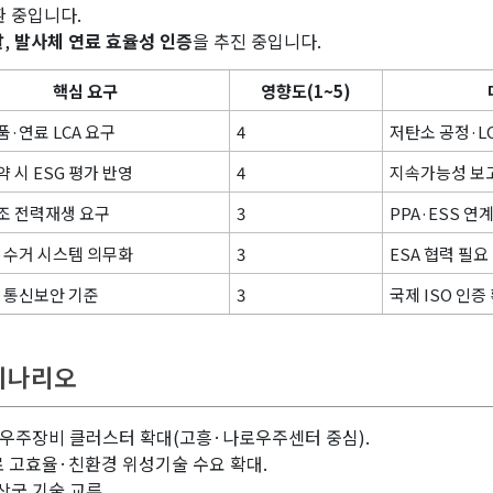
환 중입니다.
달
,
발사체 연료 효율성 인증
을 추진 중입니다.
핵심 요구
영향도(1~5)
·연료 LCA 요구
4
저탄소 공정·L
 시 ESG 평가 반영
4
지속가능성 보
조 전력재생 요구
3
PPA·ESS 연
·수거 시스템 의무화
3
ESA 협력 필요
·통신보안 기준
3
국제 ISO 인증
 시나리오
심 우주장비 클러스터 확대(고흥·나로우주센터 중심).
로 고효율·친환경 위성기술 수요 확대.
상국 기술 교류.