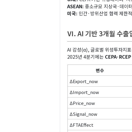
ASEAN:
중소규모 지상국·데이터
미국:
민간·방위산업 협력 제한적, 
Ⅵ. AI 기반 3개월 수출
AI 감성(α), 글로벌 위성투자지표
2025년 4분기에는
CEPA·RCE
변수
ΔExport_now
ΔImport_now
ΔPrice_now
ΔSignal_now
ΔFTAEffect