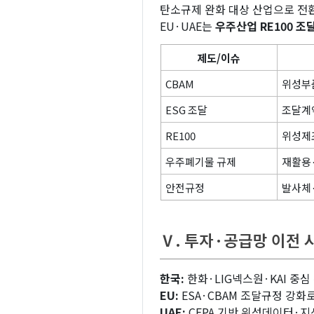
탄소규제 완화 대상 산업으로 전
EU·UAE는
우주산업 RE100 조
제도/이슈
CBAM
위성부품
ESG 조달
조달계약
RE100
위성제
우주폐기물 규제
재활용
안전규정
발사체
Ⅴ. 투자·공급망 이전
한국:
한화·LIG넥스원·KAI 중
EU:
ESA·CBAM 조달규정 강화
UAE:
CEPA 기반 위성데이터·지