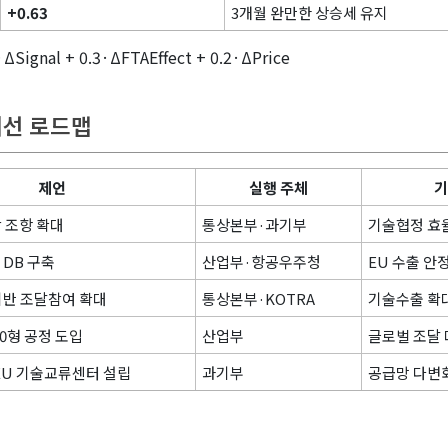
+0.63
3개월 완만한 상승세 유지
Signal + 0.3·ΔFTAEffect + 0.2·ΔPrice
개선 로드맵
제언
실행 주체
기
 조항 확대
통상본부·과기부
기술협정 효
 DB 구축
산업부·항공우주청
EU 수출 안
 기반 조달참여 확대
통상본부·KOTRA
기술수출 확
0형 공정 도입
산업부
글로벌 조달
-EU 기술교류센터 설립
과기부
공급망 다변