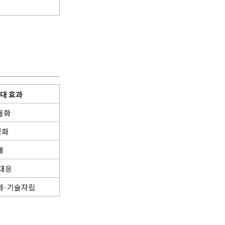
대 효과
율화
정화
대
 대응
화·기술자립