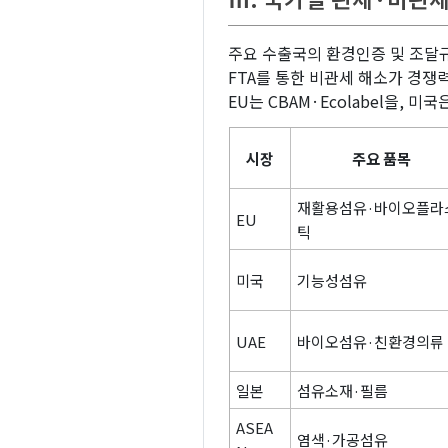
주요 수출국의 환경인증 및 조달
FTA를 통한 비관세 해소가 경쟁
EU는 CBAM·Ecolabel을, 미
시장
주요 품목
재활용섬유·바이오플라
EU
틱
미국
기능성섬유
UAE
바이오섬유·친환경의류
일본
섬유소재·필름
ASEA
염색·가공섬유