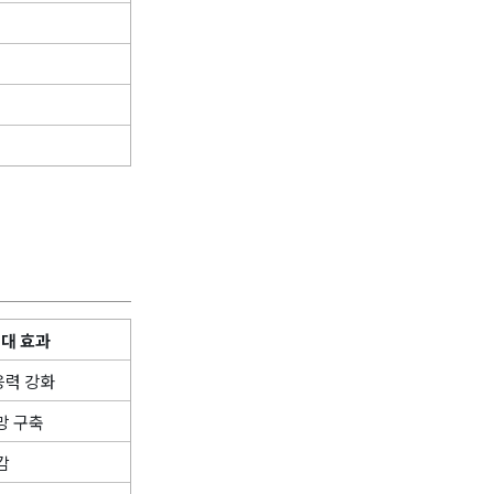
대 효과
응력 강화
망 구축
감