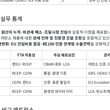
Ecolabel·OEKO-TEX 비용 상승
3
정부 간 인증
업 실무 통계
의
원산지 누적·비관세 해소·조달시장 진입
에 실질적 이점을 제공합니
용·저탄소 제품에 대한
관세 인하 및 친환경 조달 조항
을 포함하고 있으
다변화·EU 진입비용 절감·RE100 인증 연계형 수출전략
을 강화하고
FTA 적용성
주요 애로요인
관리
한EU·RCEP
CBAM 대응·LCA
저탄소 인증·E
RCEP·CEPA
품질·환경 기준
GRS·OEKO-
CEPA·한EU
인증·표준 불일치
EU Ecolabe
RCEP·CEPA
환경성 데이터 미비
LCA·탄소회계
세 비교 매트릭스