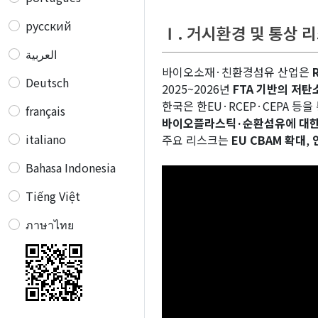
русский
Ⅰ. 거시환경 및 통상 
العربية
바이오소재·친환경섬유 산업은
Deutsch
2025~2026년
FTA 기반의 저탄
한국은 한EU·RCEP·CEPA 등을
français
바이오플라스틱·순환섬유에 대한
italiano
주요 리스크는
EU CBAM 확대
,
Bahasa Indonesia
Tiếng Việt
ภาษาไทย