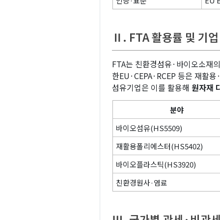
인증·표준
EU 
Ⅱ. FTA 활용률 및 기
FTA는 친환경섬유·바이오소재
한EU·CEPA·RCEP 등은 재활
섬유기업은 이를 활용해
원자재 
분야
바이오섬유(HS5509)
재활용폴리에스터(HS5402)
바이오플라스틱(HS3920)
친환경원사·염료
Ⅲ. 국가별 관세·비관