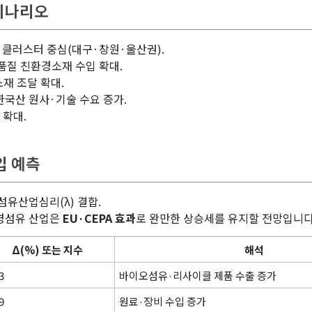
 시나리오
 클러스터 중심(대구·창원·울산권).
고품질 친환경소재 수입 확대.
소재 조달 확대.
한국산 원사·기술 수요 증가.
 확대.
입 예측
 섬유산업심리(λ) 결합.
환경섬유 산업은
EU·CEPA 효과
로 완만한 상승세를 유지할 전망입니다
Δ(%) 또는 지수
해석
3
바이오섬유·리사이클 제품 수출 증가
9
원료·장비 수입 증가