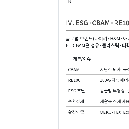
N
Ⅳ. ESG·CBAM·RE1
글로벌 브랜드(나이키·H&M·아디
EU CBAM은
섬유·플라스틱·피
제도/이슈
CBAM
저탄소 원사·공
RE100
100% 재생에너
ESG 조달
공급망 투명성·
순환경제
재활용 소재 사
환경인증
OEKO-TEX·Eco