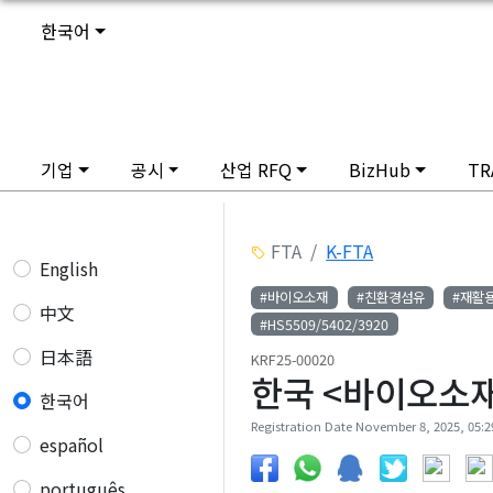
한국어
기업
공시
산업 RFQ
BizHub
TR
FTA
K-FTA
English
#바이오소재
#친환경섬유
#재활
中文
#HS5509/5402/3920
日本語
KRF25-00020
한국 <바이오소재·
한국어
Registration Date November 8, 2025, 05:29
español
português