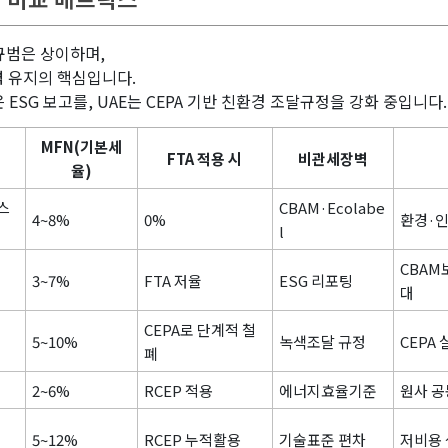
규범은 상이하며,
력 유지의 핵심입니다.
국은 ESG 보고를, UAE는 CEPA 기반 친환경 조달규정을 강화 중입니다.
MFN(기본세
FTA 적용 시
비관세장벽
율)
스
CBAM·Ecolabe
4~8%
0%
환경·인
l
CBAM
3~7%
FTA 저율
ESG 리포팅
대
CEPA로 단계적 철
5~10%
녹색조달 규정
CEPA
폐
2~6%
RCEP 적용
에너지효율기준
원사 공
5~12%
RCEP 누적활용
기술표준 편차
저비용 