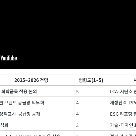
2025~2026 전망
영향도(1~5)
·화학품목 적용 논의
5
LCA·저탄소 
벌 브랜드 공급망 의무화
4
재생전력·PP
성적표시·공급망 공개
4
ESG 리포팅
 심화
3
기술·디자인 