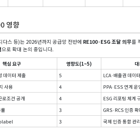
00 영향
다스 등)는 2026년까지 공급망 전반에
RE100·ESG 조달 의무
를 
혁
으로 확대 논의 중입니다.
핵심 요구
영향도(1~5)
대
정 데이터 제출
5
LCA·배출권 데이
지 사용
4
PPA·ESS 연계 운
근로조건 공개
4
ESG 리포팅 체계 
용률
3
GRS·RCS 인증 
label
3
국제 인증 통합 관