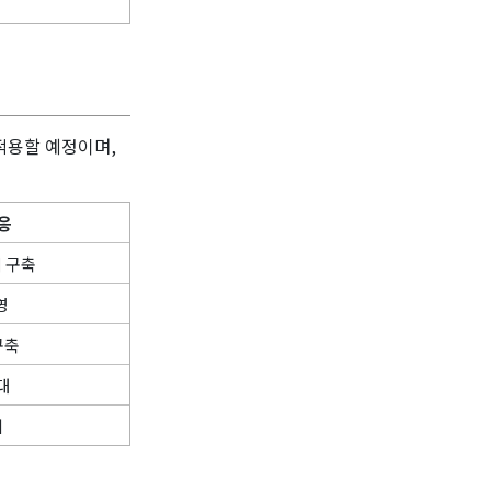
적용할 예정이며,
응
터 구축
영
구축
확대
리