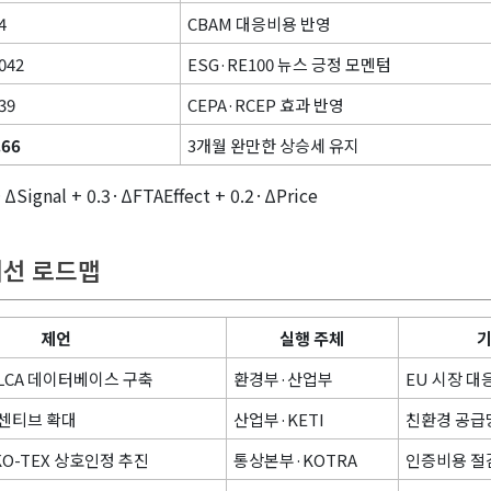
4
CBAM 대응비용 반영
042
ESG·RE100 뉴스 긍정 모멘텀
39
CEPA·RCEP 효과 반영
.66
3개월 완만한 상승세 유지
Signal + 0.3·ΔFTAEffect + 0.2·ΔPrice
개선 로드맵
제언
실행 주체
기
LCA 데이터베이스 구축
환경부·산업부
EU 시장 대
 인센티브 확대
산업부·KETI
친환경 공급
EKO-TEX 상호인정 추진
통상본부·KOTRA
인증비용 절